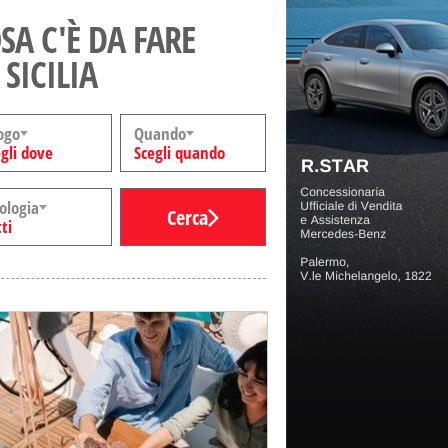
SA C'È DA FARE
 SICILIA
ogo
Quando
gli dove
Scegli quando
ologia
Cerca
ti