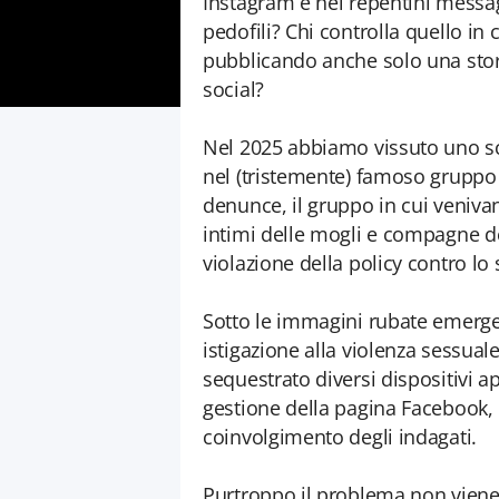
Instagram e nei repentini messa
pedofili? Chi controlla quello i
pubblicando anche solo una stori
social?
Nel 2025 abbiamo vissuto uno sca
nel (tristemente) famoso gruppo
denunce, il gruppo in cui veniva
intimi delle mogli e compagne deg
violazione della policy contro lo
Sotto le immagini rubate emerg
istigazione alla violenza sessual
sequestrato diversi dispositivi a
gestione della pagina Facebook, d
coinvolgimento degli indagati.
Purtroppo il problema non viene 