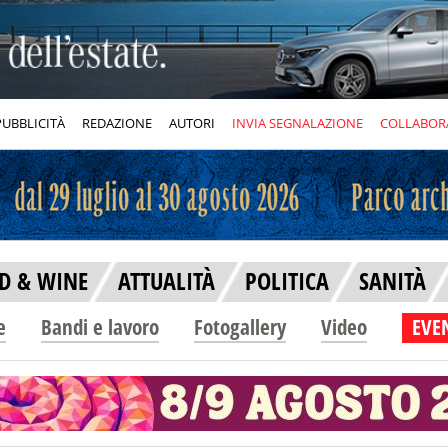
PUBBLICITÀ
REDAZIONE
AUTORI
INVIA SEGNALAZIONE
COLLABOR
D & WINE
ATTUALITÀ
POLITICA
SANITÀ
e
Bandi e lavoro
Fotogallery
Video
EVEN