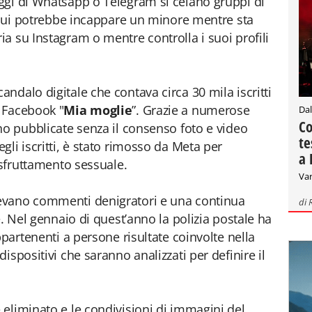
ggi di Whatsapp o Telegram si celano gruppi di
n cui potrebbe incappare un minore mentre sta
a su Instagram o mentre controlla i suoi profili
ndalo digitale che contava circa 30 mila iscritti
 Facebook "
Mia moglie
”. Grazie a numerose
Dal
Co
no pubblicate senza il consenso foto e video
te
li iscritti, è stato rimosso da Meta per
a 
 sfruttamento sessuale.
Var
evano commenti denigratori e una continua
di
e. Nel gennaio di quest’anno la polizia postale ha
ppartenenti a persone risultate coinvolte nella
ispositivi che saranno analizzati per definire il
eliminato e le condivisioni di immagini del