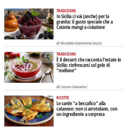
TRADIZIONI
In Sicilia ci vai (anche) per la
granita: il gusto speciale che a
Catania mangi a colazione
di
Nicoletta Dammone Sessa
TRADIZIONI
È il dessert che racconta l'estate in
Sicilia: rinfrescarsi col gelo di
"mellone"
di
Cesare Salvadori
RICETTE
Le sarde "a beccafico" alla
catanese: non si arrotolano, con
un ingrediente a sorpresa