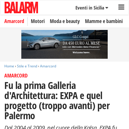
Eventi in Sicilia
Amarcord
Motori
Moda e beauty
Mamme e bambini
Home
›
Stile e Trend
›
Amarcord
AMARCORD
Fu la prima Galleria
d'Architettura: EXPA e quel
progetto (troppo avanti) per
Palermo
Dal 2004 al 2009, nel cuore della Kalsa, EXPA fu