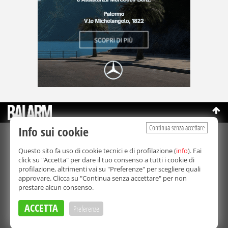
Continua senza accettare
Info sui cookie
©Copyright 2003-2026
Bmedia Srl
- P.IVA 07064240828
Questo sito fa uso di cookie tecnici e di profilazione (
info
). Fai
La riproduzione totale o parziale di tutti i contenuti, in qualunque
click su "Accetta" per dare il tuo consenso a tutti i cookie di
forma, su qualsiasi supporto è proibita.
profilazione, altrimenti vai su "Preferenze" per scegliere quali
Balarm.it è una testata giornalistica registrata. Autorizzazione del
approvare. Clicca su "Continua senza accettare" per non
Tribunale di Palermo n° 32 del 21/10/2003
prestare alcun consenso.
Direttore responsabile:
Fabio Ricotta
Privacy e Cookie Policy
ACCETTA
Preferenze