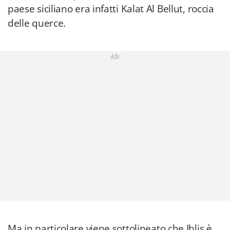
paese siciliano era infatti Kalat Al Bellut, roccia
delle querce.
Adv
Ma in particolare viene sottolineato che Iblis è