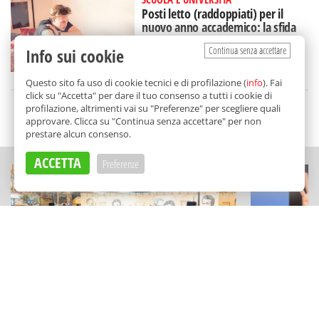
Posti letto (raddoppiati) per il
nuovo anno accademico: la sfida
dell'Ersu a Palermo
Continua senza accettare
Info sui cookie
di
Redazione
Questo sito fa uso di cookie tecnici e di profilazione (
info
). Fai
click su "Accetta" per dare il tuo consenso a tutti i cookie di
profilazione, altrimenti vai su "Preferenze" per scegliere quali
SCELTO DA BALARM
approvare. Clicca su "Continua senza accettare" per non
prestare alcun consenso.
ACCETTA
Preferenze
CULTURA
TEATRO E CABA
Abiti d’epoca, giochi, cinema (e un
Roberto Lip
omaggio a Venditti): cosa fare ad
Golfo e a Po