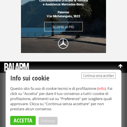
Continua senza accettare
Info sui cookie
©Copyright 2003-2026
Bmedia Srl
- P.IVA 07064240828
Questo sito fa uso di cookie tecnici e di profilazione (
info
). Fai
La riproduzione totale o parziale di tutti i contenuti, in qualunque
click su "Accetta" per dare il tuo consenso a tutti i cookie di
forma, su qualsiasi supporto è proibita.
profilazione, altrimenti vai su "Preferenze" per scegliere quali
Balarm.it è una testata giornalistica registrata. Autorizzazione del
approvare. Clicca su "Continua senza accettare" per non
Tribunale di Palermo n° 32 del 21/10/2003
prestare alcun consenso.
Direttore responsabile:
Fabio Ricotta
Privacy e Cookie Policy
ACCETTA
Preferenze