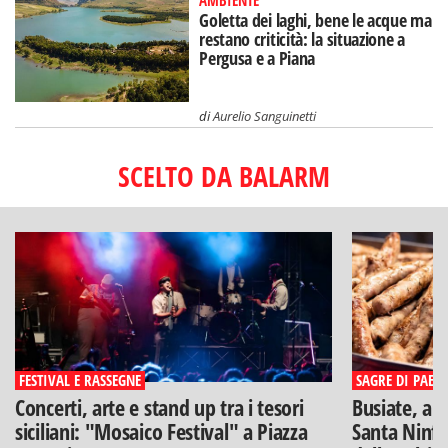
AMBIENTE
Goletta dei laghi, bene le acque ma
restano criticità: la situazione a
Pergusa e a Piana
di
Aurelio Sanguinetti
SCELTO DA BALARM
FESTIVAL E RASSEGNE
SAGRE DI PAESE
Concerti, arte e stand up tra i tesori
Busiate, ar
siciliani: "Mosaico Festival" a Piazza
Santa Ninfa