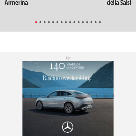
Armerina
della Salsic
Adv