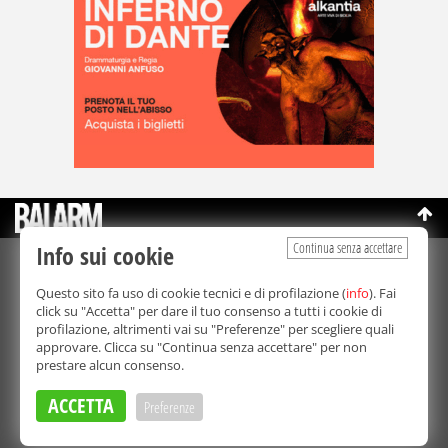
Continua senza accettare
Info sui cookie
©Copyright 2003-2026
Bmedia Srl
- P.IVA 07064240828
Questo sito fa uso di cookie tecnici e di profilazione (
info
). Fai
La riproduzione totale o parziale di tutti i contenuti, in qualunque
click su "Accetta" per dare il tuo consenso a tutti i cookie di
forma, su qualsiasi supporto è proibita.
profilazione, altrimenti vai su "Preferenze" per scegliere quali
Balarm.it è una testata giornalistica registrata. Autorizzazione del
approvare. Clicca su "Continua senza accettare" per non
Tribunale di Palermo n° 32 del 21/10/2003
prestare alcun consenso.
Direttore responsabile:
Fabio Ricotta
Privacy e Cookie Policy
ACCETTA
Preferenze