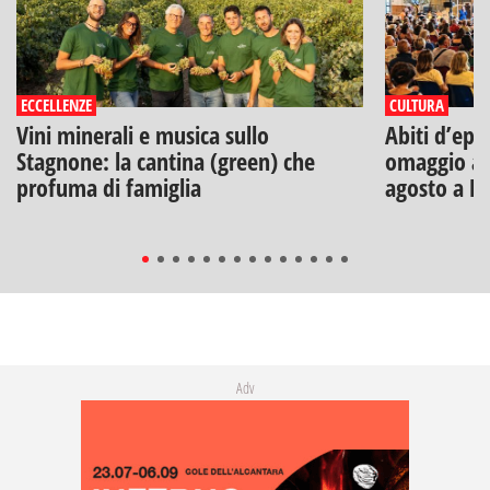
ECCELLENZE
CULTURA
Vini minerali e musica sullo
Abiti d’epo
Stagnone: la cantina (green) che
omaggio a V
profuma di famiglia
agosto a B
Adv