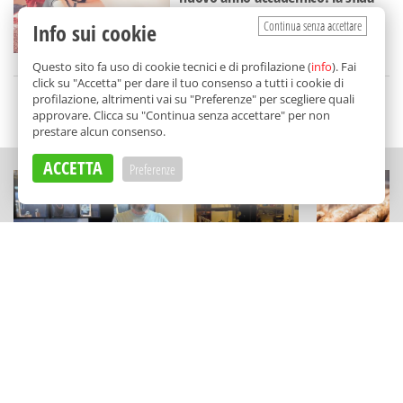
dell'Ersu a Palermo
Continua senza accettare
Info sui cookie
di
Redazione
Questo sito fa uso di cookie tecnici e di profilazione (
info
). Fai
click su "Accetta" per dare il tuo consenso a tutti i cookie di
profilazione, altrimenti vai su "Preferenze" per scegliere quali
SCELTO DA BALARM
approvare. Clicca su "Continua senza accettare" per non
prestare alcun consenso.
ACCETTA
Preferenze
STORIE
SAGRE DI PAESE
La resistenza artigiana di Roberto
Busiate, ar
Intorre: l'orafo-architetto che crea
Santa Ninfa
storie a Palermo
della Salsic