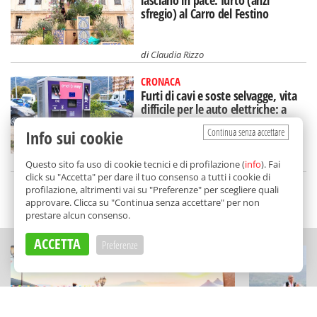
lasciano in pace: furto (anzi
sfregio) al Carro del Festino
di
Claudia Rizzo
CRONACA
Furti di cavi e soste selvagge, vita
difficile per le auto elettriche: a
Palermo si corre ai ripari
Continua senza accettare
Info sui cookie
di
Gabriella Di Carlo
Questo sito fa uso di cookie tecnici e di profilazione (
info
). Fai
click su "Accetta" per dare il tuo consenso a tutti i cookie di
profilazione, altrimenti vai su "Preferenze" per scegliere quali
SCELTO DA BALARM
approvare. Clicca su "Continua senza accettare" per non
prestare alcun consenso.
ACCETTA
Preferenze