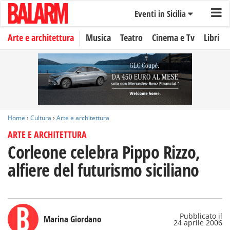
Eventi in Sicilia
Arte e architettura
Musica
Teatro
Cinema e Tv
Libri
Home
›
Cultura
›
Arte e architettura
ARTE E ARCHITETTURA
Corleone celebra Pippo Rizzo,
alfiere del futurismo siciliano
Pubblicato il
Marina Giordano
24 aprile 2006