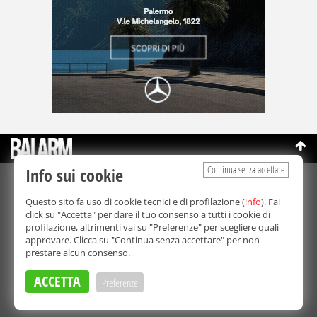
Continua senza accettare
Info sui cookie
©Copyright 2003-2026
Bmedia Srl
- P.IVA 07064240828
Questo sito fa uso di cookie tecnici e di profilazione (
info
). Fai
La riproduzione totale o parziale di tutti i contenuti, in qualunque
click su "Accetta" per dare il tuo consenso a tutti i cookie di
forma, su qualsiasi supporto è proibita.
profilazione, altrimenti vai su "Preferenze" per scegliere quali
Balarm.it è una testata giornalistica registrata. Autorizzazione del
approvare. Clicca su "Continua senza accettare" per non
Tribunale di Palermo n° 32 del 21/10/2003
prestare alcun consenso.
Direttore responsabile:
Fabio Ricotta
Privacy e Cookie Policy
ACCETTA
Preferenze