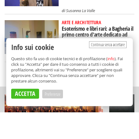
di
Susanna La Valle
ARTE E ARCHITETTURA
Esoterismo e libri rari: a Bagheria il
primo centro d'arte dedicato ad
Aleister Crowley
Continua senza accettare
Info sui cookie
di
Redazione
Questo sito fa uso di cookie tecnici e di profilazione (
info
). Fai
click su "Accetta" per dare il tuo consenso a tutti i cookie di
profilazione, altrimenti vai su "Preferenze" per scegliere quali
SCELTO DA BALARM
approvare. Clicca su "Continua senza accettare" per non
prestare alcun consenso.
ACCETTA
Preferenze