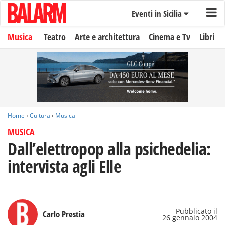
Eventi in Sicilia
Musica
Teatro
Arte e architettura
Cinema e Tv
Libri
Home
›
Cultura
›
Musica
MUSICA
Dall’elettropop alla psichedelia:
intervista agli Elle
Pubblicato il
Carlo Prestia
26 gennaio 2004