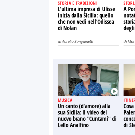
STORIA E TRADIZIONI
STORI
L'ultima impresa di Ulisse
A Por
inizia dalla Sicilia: quello
nota
che non vedi nell'Odissea
stori
di Nolan
degli
di
Aurelio Sanguinetti
di
Mari
MUSICA
ITINE
Un canto (d'amore) alla
Cosa
sua Sicilia: il video del
Paler
nuovo brano "Cuntami" di
conce
Lello Analfino
di St