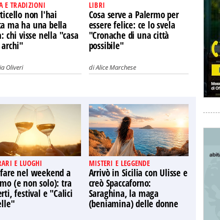
A E TRADIZIONI
LIBRI
ticello non l'hai
Cosa serve a Palermo per
ta ma ha una bella
essere felice: ce lo svela
a: chi visse nella "casa
"Cronache di una città
 archi"
possibile"
a Oliveri
di
Alice Marchese
RARI E LUOGHI
MISTERI E LEGGENDE
 fare nel weekend a
Arrivò in Sicilia con Ulisse e
mo (e non solo): tra
creò Spaccaforno:
rti, festival e "Calici
Saraghina, la maga
elle"
(beniamina) delle donne