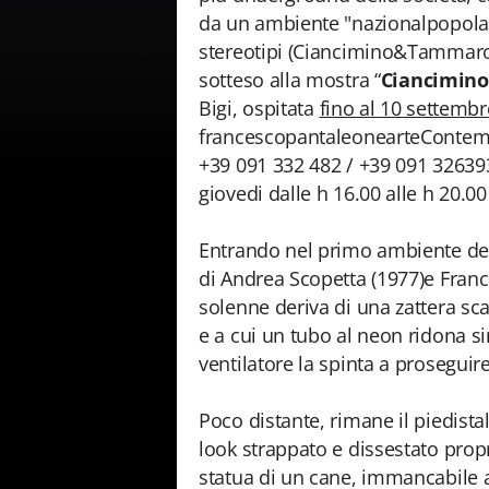
da un ambiente "nazionalpopolare"
stereotipi (Ciancimino&Tammaro)
sotteso alla mostra “
Ciancimin
Bigi, ospitata
fino al 10 settembr
francescopantaleonearteContempo
+39 091 332 482 / +39 091 32639
giovedi dalle h 16.00 alle h 20.00
Entrando nel primo ambiente del
di Andrea Scopetta (1977)e Franco 
solenne deriva di una zattera sca
e a cui un tubo al neon ridona 
ventilatore la spinta a proseguire
Poco distante, rimane il piedistal
look strappato e dissestato prop
statua di un cane, immancabile 