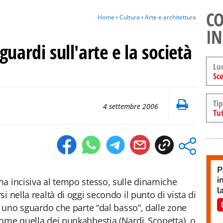
CO
Home
›
Cultura
›
Arte e architettura
IN
uardi sull'arte e la società
Lu
Sce
Tip
4 settembre 2006
Tut
a incisiva al tempo stesso, sulle dinamiche
i nella realtà di oggi secondo il punto di vista di
n uno sguardo che parte “dal basso”, dalle zone
come quella dei punkabbestia (Nardi_Scopetta), o