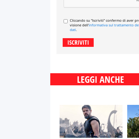
Cliccando su "Iscriviti" confermo di aver p
visione dell'
informativa sul trattamento de
dati
.
LEGGI ANCHE