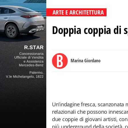
ARTE E ARCHITETTURA
Doppia coppia di sg
Marina Giordano
Un’indagine fresca, scanzonata m
relazionali che possono innescars
due coppie di giovani artisti, co
più underground della società, 