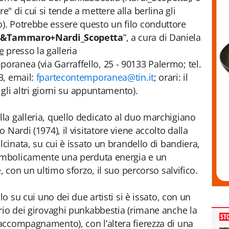
 di cui si tende a mettere alla berlina gli
. Potrebbe essere questo un filo conduttore
o&Tammaro+Nardi_Scopetta
”, a cura di Daniela
e
presso la galleria
ranea (via Garraffello, 25 - 90133 Palermo; tel.
3, email:
fpartecontemporanea@tin.it
; orari: il
 gli altri giorni su appuntamento).
la galleria, quello dedicato al duo marchigiano
Nardi (1974), il visitatore viene accolto dalla
lcinata, su cui è issato un brandello di bandiera,
simbolicamente una perduta energia e un
, con un ultimo sforzo, il suo percorso salvifico.
lo su cui uno dei due artisti si è issato, con un
rio dei girovaghi punkabbestia (rimane anche la
ST
accompagnamento), con l’altera fierezza di una