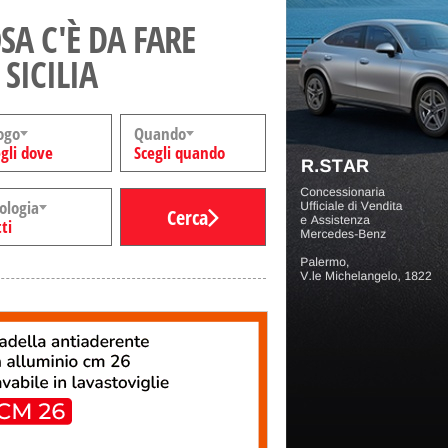
SA C'È DA FARE
 SICILIA
ogo
Quando
gli dove
Scegli quando
ologia
Cerca
ti