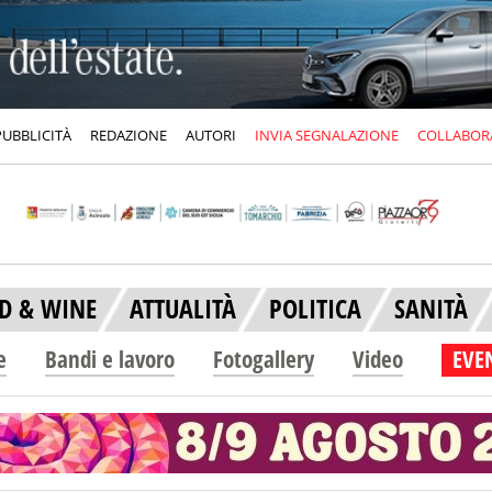
PUBBLICITÀ
REDAZIONE
AUTORI
INVIA SEGNALAZIONE
COLLABOR
D & WINE
ATTUALITÀ
POLITICA
SANITÀ
e
Bandi e lavoro
Fotogallery
Video
EVEN