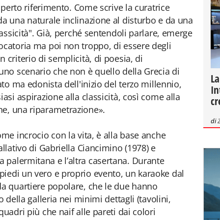
 aperto riferimento. Come scrive la curatrice
da una naturale inclinazione al disturbo e da una
classicità". Già, perché sentendoli parlare, emerge
ocatoria ma poi non troppo, di essere degli
 criterio di semplicità, di poesia, di
 uno scenario che non è quello della Grecia di
La
ato ma edonista dell'inizio del terzo millennio,
In
asi aspirazione alla classicità, così come alla
cr
ne, una riparametrazione».
di
ome incrocio con la vita, è alla base anche
allativo di Gabriella Ciancimino (1978) e
 palermitana e l’altra casertana. Durante
piedi un vero e proprio evento, un karaoke dal
da quartiere popolare, che le due hanno
 della galleria nei minimi dettagli (tavolini,
uadri più che naif alle pareti dai colori