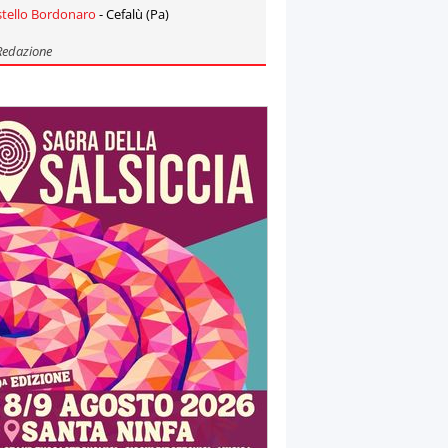
stello Bordonaro
- Cefalù (Pa)
Redazione