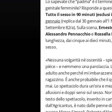
Lo sapevate che “padma” è il termin
genitale femminile? Risponde a questa 
Tutto il sesso in 90 minuti (esclusi 
gennaio
(replica dal 30 gennaio all’1 
Settembre 82/a). Sulla scena,
Ernest
Alessandro Pennacchio
e
Rossella
lunghezza, dai cinque ai dieci minuti
sesso.
«Nessuna volgarità né oscenità – spi
piéce – e nemmeno una parolaccia. 
adulto anche perché mi imbarazzereb
ragazzino. È anche probabile che il q
mai. Lo spettacolo dura un’ora e mez
allusioni e doppi sensi sul sesso. Non 
testo dello spettacolo, inserito in c
dall’Agricantus, è nato dalle penne di 