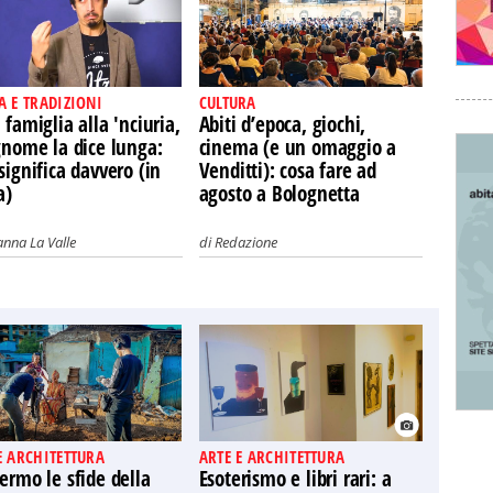
A E TRADIZIONI
CULTURA
 famiglia alla 'nciuria,
Abiti d’epoca, giochi,
gnome la dice lunga:
cinema (e un omaggio a
significa davvero (in
Venditti): cosa fare ad
a)
agosto a Bolognetta
nna La Valle
di
Redazione
E ARCHITETTURA
ARTE E ARCHITETTURA
ermo le sfide della
Esoterismo e libri rari: a