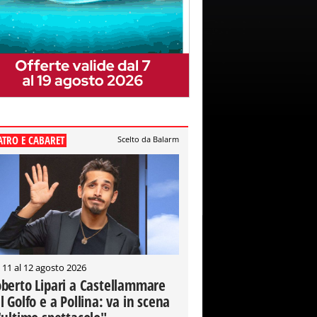
ATRO E CABARET
Scelto da Balarm
 11 al 12 agosto 2026
berto Lipari a Castellammare
l Golfo e a Pollina: va in scena