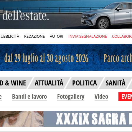
PUBBLICITÀ
REDAZIONE
AUTORI
INVIA SEGNALAZIONE
COLLABOR
D & WINE
ATTUALITÀ
POLITICA
SANITÀ
e
Bandi e lavoro
Fotogallery
Video
EVEN