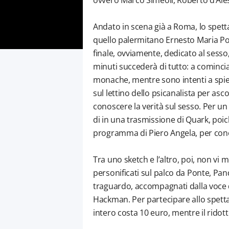
ovvero Marco Simeoli, Roberto d’Ale
Andato in scena già a Roma, lo spetta
quello palermitano Ernesto Maria P
finale, ovviamente, dedicato al sesso,
minuti succederà di tutto: a cominci
monache, mentre sono intenti a spieg
sul lettino dello psicanalista per asc
conoscere la verità sul sesso. Per un
di in una trasmissione di Quark, poic
programma di Piero Angela, per cono
Tra uno sketch e l’altro, poi, non vi
personificati sul palco da Ponte, Pa
traguardo, accompagnati dalla voce di
Hackman. Per partecipare allo spettac
intero costa 10 euro, mentre il ridott