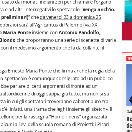
e usato dai monaci indiani zen per chiamare l’organo
e ad altri interrogativi lo spettacolo “
Vengo anch’io.
i preliminari)
” che
da venerdì 23 a domenica 25
febbraio) sarà all’Agricantus di Palermo (via XX
o Maria Ponte
insieme con
Antonio Pandolfo
,
 Biondo
che proporranno una serie di scenette di varia
, con il medesimo argomento che fa da collante: il
TE
ega Ernesto Maria Ponte che firma anche la regia della
Lo spettacolo è comunque consigliato ad un pubblico
be parlare di certi argomenti di fronte ad un
uattordicenne di oggi sappia già tutto, ma non si sa
za in cui gli spettatori troveranno cabaret puro tra
c’è, infatti, una trama che leghi insieme gli sketch». Il
Dal
artellone per la rassegna “Homo ridens” organizzata
Ro
alcuni allievi della scuola romana di Proietti: i Picari
de