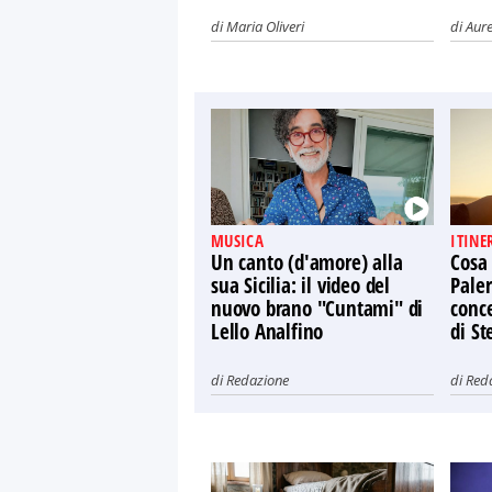
di
Maria Oliveri
di
Aure
MUSICA
ITINE
Un canto (d'amore) alla
Cosa
sua Sicilia: il video del
Paler
nuovo brano "Cuntami" di
conce
Lello Analfino
di St
di
Redazione
di
Red