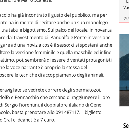
"L
ssandro e Mario Scaletta.
Var
colo ha già incontrato il gusto del pubblico, ma per
di
onte ha in mente di recitare anche un suo monologo
 tra tabù e bigottismo. Sul palco del locale, in novanta
are dal travestimento di Pandolfo e Ponte in versione
are ad una novizia cos’è il sesso; ci si sposterà anche
oltare la versione femminile e quella maschile ed infine
 attimo, poi, sembrerà di essere diventati protagonisti
hé la voce narrante è proprio la stessa del
scere le tecniche di accoppiamento degli animali.
 meravigliate se vedrete correre degli spermatozoi,
ndolfo e Pennacchio che cercano di raggiungere il loro
 Sergio Fiorentini, il doppiatore italiano di Gene
olo, basta prenotare allo 091 487117. Il biglietto
o Cral e Ideanet è a 7 euro.
Se