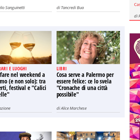
Ca
lio Sanguinetti
di
Tancredi Bua
di
RARI E LUOGHI
LIBRI
 fare nel weekend a
Cosa serve a Palermo per
mo (e non solo): tra
essere felice: ce lo svela
rti, festival e "Calici
"Cronache di una città
elle"
possibile"
azione
di
Alice Marchese