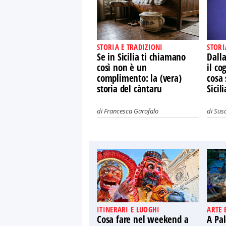
STORIA E TRADIZIONI
STORI
Se in Sicilia ti chiamano
Dalla
così non è un
il co
complimento: la (vera)
cosa 
storia del càntaru
Sicili
di
Francesca Garofalo
di
Susa
ITINERARI E LUOGHI
ARTE 
Cosa fare nel weekend a
A Pal