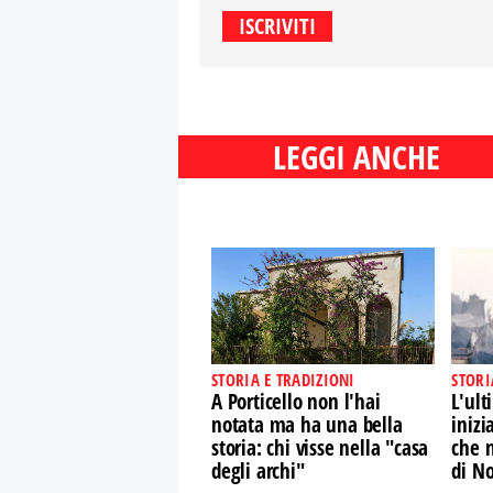
LEGGI ANCHE
STORIA E TRADIZIONI
STORI
A Porticello non l'hai
L'ult
notata ma ha una bella
inizi
storia: chi visse nella "casa
che n
degli archi"
di N