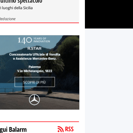
'ultimo spettacolo"
i luoghi della Sicilia
Redazione
gui Balarm