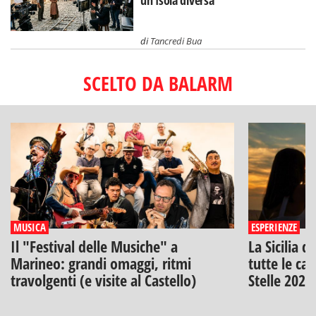
un'Isola diversa
di
Tancredi Bua
SCELTO DA BALARM
MUSICA
ESPERIENZE
Il "Festival delle Musiche" a
La Sicilia d
Marineo: grandi omaggi, ritmi
tutte le can
travolgenti (e visite al Castello)
Stelle 2026