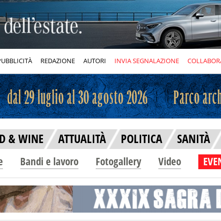
PUBBLICITÀ
REDAZIONE
AUTORI
INVIA SEGNALAZIONE
COLLABOR
D & WINE
ATTUALITÀ
POLITICA
SANITÀ
e
Bandi e lavoro
Fotogallery
Video
EVEN