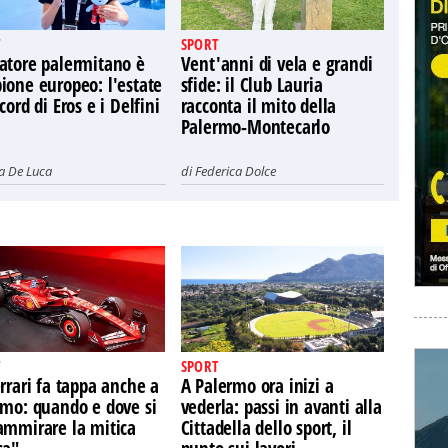
SPORT
atore palermitano è
Vent'anni di vela e grandi
ione europeo: l'estate
sfide: il Club Lauria
cord di Eros e i Delfini
racconta il mito della
Palermo-Montecarlo
ia De Luca
di
Federica Dolce
SPORT
rrari fa tappa anche a
A Palermo ora inizi a
rmo: quando e dove si
vederla: passi in avanti alla
ammirare la mitica
Cittadella dello sport, il