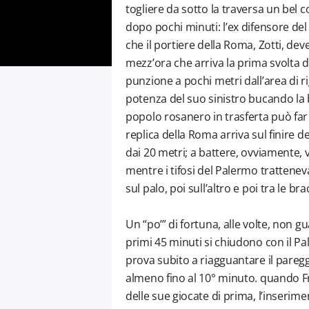
togliere da sotto la traversa un bel c
dopo pochi minuti: l’ex difensore del 
che il portiere della Roma, Zotti, dev
mezz’ora che arriva la prima svolta de
punzione a pochi metri dall’area di ri
potenza del suo sinistro bucando la b
popolo rosanero in trasferta può far e
replica della Roma arriva sul finire 
dai 20 metri; a battere, ovviamente, 
mentre i tifosi del Palermo tratteneva
sul palo, poi sull’altro e poi tra le b
Un “po’” di fortuna, alle volte, non g
primi 45 minuti si chiudono con il P
prova subito a riagguantare il paregg
almeno fino al 10° minuto. quando F
delle sue giocate di prima, l’inserimen