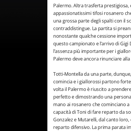
Palermo. Altra trasferta prestigiosa,
appassionatissimi tifosi rosanero c
una grossa parte degli spalti con il so
contraddistingue. La partita si prean
nonostante qualche cessione importan
questo campionato e l’arrivo di Gigi D
l’assenza più importante per i giallo
Palermo deve ancora rinunciare alla 
Totti-Montella da una parte, dunque, 
comincia e i giallorossi partono fort
volta il Palermo è riuscito a prender
perfetto e dimostrando una personali
mano ai rosanero che cominciano a co
capacità di Toni di fare reparto da so
Gonzalez e Mutarelli, dal canto loro,
reparto difensivo. La prima parata 