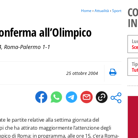
CO
Home
›
Attualità
›
Sport
IN
onferma all’Olimpico
Lu
04, Roma-Palermo 1-1
Sce
Tip
Tut
25 ottobre 2004
 le partite relative alla settima giornata del
i che ha attirato maggiormente l’attenzione degli
limpico di Roma: in programma, alle ore 15, c’era Roma-