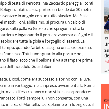
olpo di testa di Perrotta. Ma Zaccardo pareggia i conti
Bologna, infatti, lascia partire un bolide dai 30 metri
e sventare in angolo con un tuffo plastico. Ma è alla
l match: Toni, abilissimo, si procura un calcio di
gore; sulla palla va Grosso che sprigiona tutta la
arriera e ingannando il portiere avversario: è gol e il
13
splodere tutta la gioia e l’orgoglio di esserci. La
Un
del tempo, quando l’arbitro assegna un calcio piazzato
sa
va Francesco Totti: uno sguardo alla porta e poi,
de
no il fiato, ecco che il pallone si va a stampare prima
Pol
raccia dell’incredulo Guardalben.
di
uasta. E così, come era successo a Torino con la Juve, i
alermo in vantaggio: nella ripresa, ovviamente, la Roma
io, ma la difesa rosanero non si lascia sorprendere:
rancesco Totti (sempre lui) non consente, con una
to in area di Montella: l’aeroplanino è in fuorigioco, il