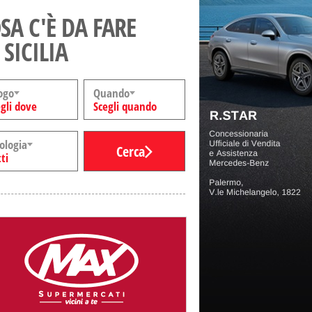
SA C'È DA FARE
 SICILIA
ogo
Quando
gli dove
Scegli quando
ologia
Cerca
ti