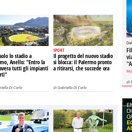
Dal
Fi
SPORT
olo lo stadio a
Il progetto del nuovo stadio
vi
mo, Anello: "Entro la
si blocca: il Palermo pronto
"A
vera tutti gli impianti
a ritirarsi, che succede ora
Mu
rti"
di
iella Di Carlo
di
Gabriella Di Carlo