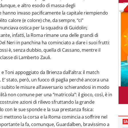
 dunque, e altro esodo di massa degli
he hanno invaso pacificamente la capitale riempiendo
lito calore (e colore) che, da sempre, “ci”
nunciava ostica per la squadra di Guidolin;
te, infatti, la Roma rimane una delle grandi di
el Neri in panchina ha cominciato a dare i suoi frutti:
rossi è, senza dubbio, quella di Cassano, mentre il
classe di Lamberto Zauli.
e Toni appoggiato da Brienza dall’altra: il match
e. E’ stato, però, un fuoco di paglia perché ancora una
e subito le misure all’avversario schierandosi in modo
tà non comune per una “matricola”: il gioco, così, è in
struire azioni di rilievo sfruttando la grande
lo con le sue sponde e la sua prestanza fisica:
 ci mettono la corsa e la Roma comincia a soffrire nel
SA
importante la fa, comunque, Guardalben, bravissimo a