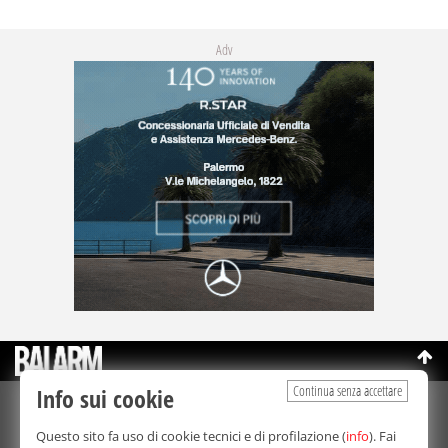
Adv
Continua senza accettare
Info sui cookie
©Copyright 2003-2026
Bmedia Srl
- P.IVA 07064240828
Questo sito fa uso di cookie tecnici e di profilazione (
info
). Fai
La riproduzione totale o parziale di tutti i contenuti, in qualunque