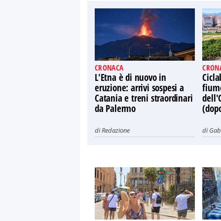
CRONACA
CRON
L'Etna è di nuovo in
Cicla
eruzione: arrivi sospesi a
fiume
Catania e treni straordinari
dell'
da Palermo
(dop
di
Redazione
di
Gabr