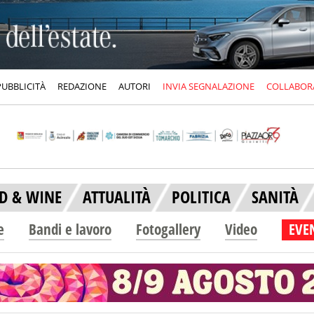
PUBBLICITÀ
REDAZIONE
AUTORI
INVIA SEGNALAZIONE
COLLABOR
D & WINE
ATTUALITÀ
POLITICA
SANITÀ
e
Bandi e lavoro
Fotogallery
Video
EVEN