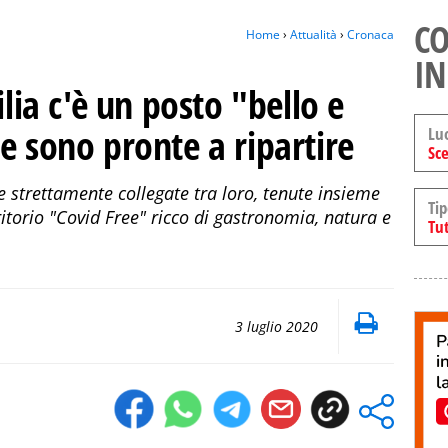
CO
Home
›
Attualità
›
Cronaca
IN
ilia c'è un posto "bello e
e sono pronte a ripartire
Lu
Sce
e strettamente collegate tra loro, tenute insieme
Tip
rritorio "Covid Free" ricco di gastronomia, natura e
Tut
3 luglio 2020