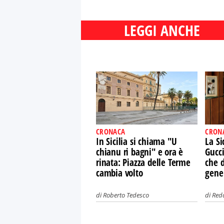
LEGGI ANCHE
CRONACA
CRON
In Sicilia si chiama "U
La Si
chianu ri bagni" e ora è
Gucci
rinata: Piazza delle Terme
che d
cambia volto
gene
di
Roberto Tedesco
di
Red