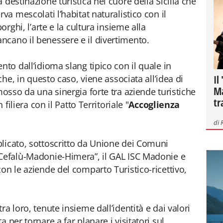
la destinazione turistica nel cuore della Sicilia che
va mescolati l’habitat naturalistico con il
orghi, l’arte e la cultura insieme alla
ncano il benessere e il divertimento.
nto dall’idioma slang tipico con il quale in
Il
 che, in questo caso, viene associata all’idea di
Ma
mosso da una sinergia forte tra aziende turistiche
tr
 filiera con il Patto Territoriale "
Accoglienza
di
licato, sottoscritto da Unione dei Comuni
“Cefalù-Madonie-Himera”, il GAL ISC Madonie e
on le aziende del comparto Turistico-ricettivo,
a loro, tenute insieme dall’identità e dai valori
 per tornare a far planare i visitatori sul