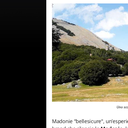
Uno sco
Madonie "bellesicure", un’esperi