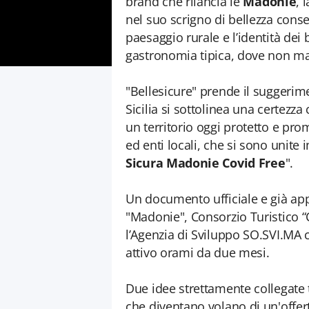
brand che rilancia le
Madonie
, 
nel suo scrigno di bellezza conser
paesaggio rurale e l’identità dei b
gastronomia tipica, dove non ma
"Bellesicure" prende il suggerime
Sicilia si sottolinea una certezza
un territorio oggi protetto e pro
ed enti locali, che si sono unite in
Sicura Madonie Covid Free
".
Un documento ufficiale e già app
"Madonie", Consorzio Turistico 
l’Agenzia di Sviluppo SO.SVI.MA c
attivo orami da due mesi.
Due idee strettamente collegate tr
che diventano volano di un'offerta