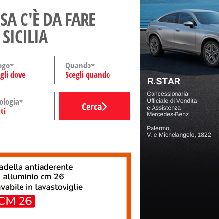
SA C'È DA FARE
 SICILIA
ogo
Quando
gli dove
Scegli quando
ologia
Cerca
ti