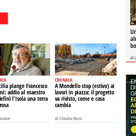
Un
al
bo
di
ACA
CRONACA
cilia piange Francesco
A Mondello stop (estivo) ai
ni: addio al maestro
lavori in piazza: il progetto
efinì l'Isola una terra
va rivisto, come e cosa
rosa
cambia
azione
di
Claudia Rizzo