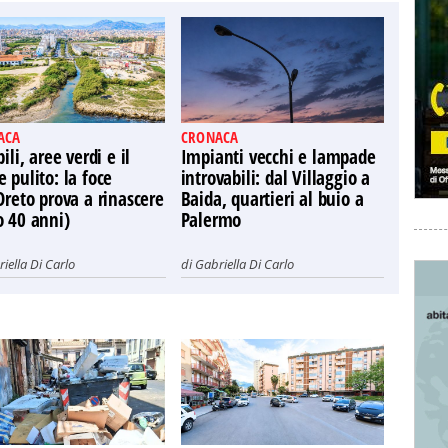
ACA
CRONACA
bili, aree verdi e il
Impianti vecchi e lampade
 pulito: la foce
introvabili: dal Villaggio a
Oreto prova a rinascere
Baida, quartieri al buio a
o 40 anni)
Palermo
iella Di Carlo
di
Gabriella Di Carlo