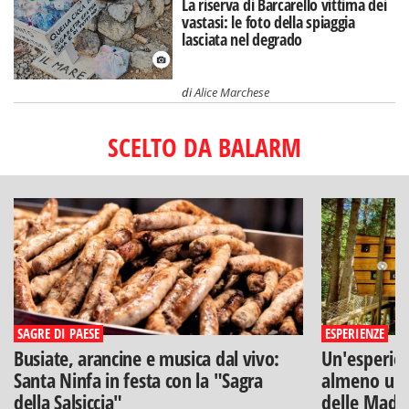
La riserva di Barcarello vittima dei
vastasi: le foto della spiaggia
lasciata nel degrado
di
Alice Marchese
SCELTO DA BALARM
SAGRE DI PAESE
ESPERIENZE
Busiate, arancine e musica dal vivo:
Un'esperien
Santa Ninfa in festa con la "Sagra
almeno una
della Salsiccia"
delle Mado