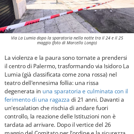
Via La Lumia dopo la sparatoria nella notte tra il 24 e il 25
maggio (foto di Marcello Longo)
La violenza e la paura sono tornate a prendersi
il centro di Palermo, trasformando via Isidoro La
Lumia (già classificata come zona rossa) nel
teatro dell'ennesima follia: una rissa
degenerata in
una sparatoria e culminata con il
ferimento di una ragazza
di 21 anni. Davanti a
un'escalation che rischia di andare fuori
controllo, la reazione delle Istituzioni non è
tardata ad arrivare. Dopo il vertice del 26
maggio del Comitato per l'ordine e la sicurezza,