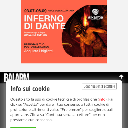
Continua senza accettare
Info sui cookie
©Copyright 2003-2026
Bmedia Srl
- P.IVA 07064240828
Questo sito fa uso di cookie tecnici e di profilazione (
info
). Fai
La riproduzione totale o parziale di tutti i contenuti, in qualunque
click su "Accetta" per dare il tuo consenso a tutti i cookie di
forma, su qualsiasi supporto è proibita.
profilazione, altrimenti vai su "Preferenze" per scegliere quali
Balarm.it è una testata giornalistica registrata. Autorizzazione del
approvare. Clicca su "Continua senza accettare" per non
Tribunale di Palermo n° 32 del 21/10/2003
prestare alcun consenso.
Direttore responsabile:
Fabio Ricotta
Privacy e Cookie Policy