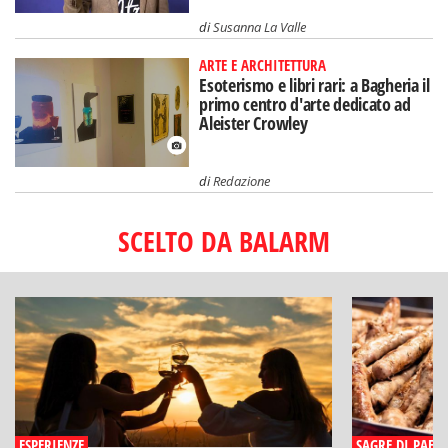
di
Susanna La Valle
ARTE E ARCHITETTURA
Esoterismo e libri rari: a Bagheria il
primo centro d'arte dedicato ad
Aleister Crowley
di
Redazione
SCELTO DA BALARM
ESPERIENZE
SAGRE DI PAESE