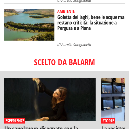
di
Aurelio Sanguinetti
AMBIENTE
Goletta dei laghi, bene le acque ma
restano criticità: la situazione a
Pergusa e a Piana
di
Aurelio Sanguinetti
SCELTO DA BALARM
ESPERIENZE
STORIE
Un capolavoro disegnato con la
La resisten