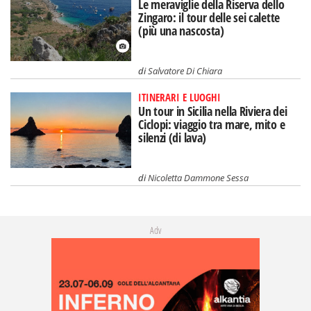
Le meraviglie della Riserva dello
Zingaro: il tour delle sei calette
(più una nascosta)
di
Salvatore Di Chiara
ITINERARI E LUOGHI
Un tour in Sicilia nella Riviera dei
Ciclopi: viaggio tra mare, mito e
silenzi (di lava)
di
Nicoletta Dammone Sessa
Adv