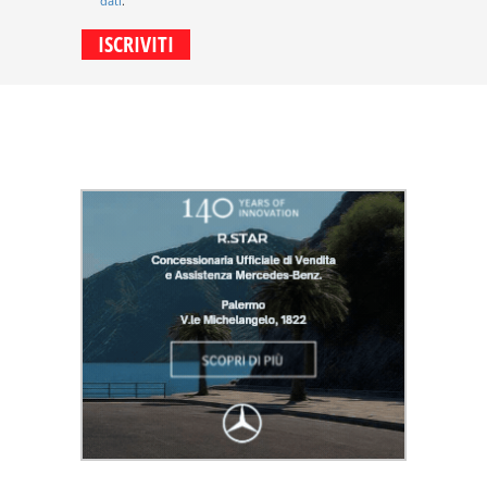
dati
.