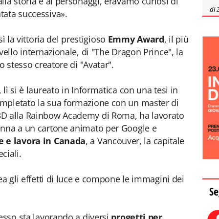
lla storia e ai personaggi, eravamo curiosi di
di
tata successiva».
la vittoria del prestigioso
Emmy Award
, il più
vello internazionale, di "The Dragon Prince", la
o stesso creatore di "Avatar".
, lì si è laureato in Informatica con una tesi in
mpletato la sua formazione con un master di
3D alla Rainbow Academy di Roma, ha lavorato
enna a un cartone animato per Google e
e e lavora in Canada
, a Vancouver, la capitale
ciali.
rea gli effetti di luce e compone le immagini dei
Se
esso sta lavorando a diversi
progetti per