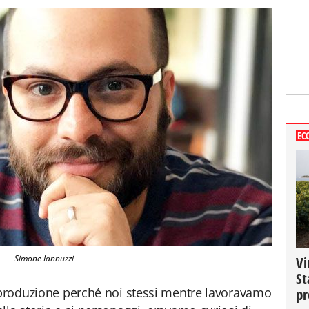
EC
Simone Iannuzzi
Vi
St
a produzione perché noi stessi mentre lavoravamo
pr