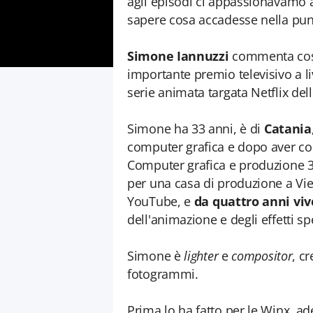
agli episodi ci appassionavamo a
sapere cosa accadesse nella pun
Simone Iannuzzi
commenta così 
importante premio televisivo a li
serie animata targata Netflix dell
Simone ha 33 anni, è di
Catania
computer grafica e dopo aver co
Computer grafica e produzione 
per una casa di produzione a Vi
YouTube, e
da quattro anni viv
dell'animazione e degli effetti spe
Simone è
lighter
e
compositor
, c
fotogrammi.
Prima lo ha fatto per le Winx, ad