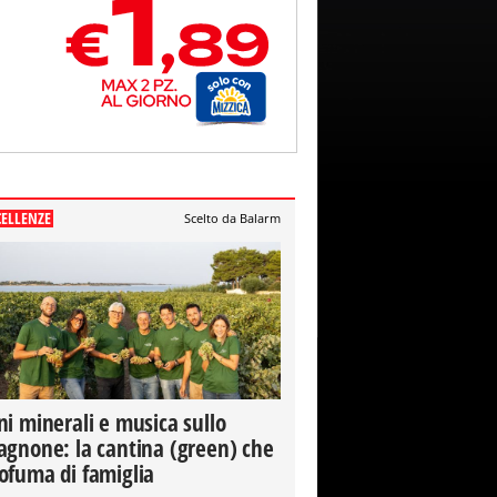
CELLENZE
Scelto da Balarm
ni minerali e musica sullo
agnone: la cantina (green) che
ofuma di famiglia