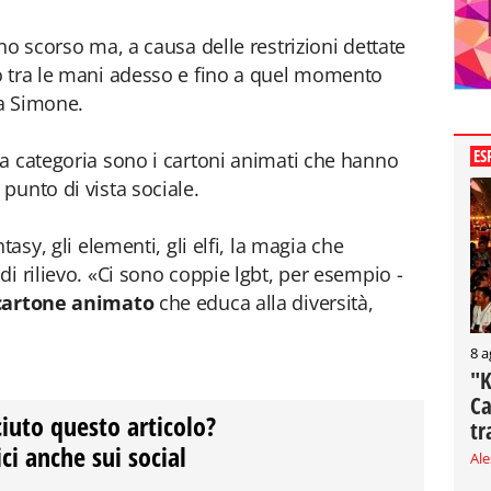
no scorso ma, a causa delle restrizioni dettate
o tra le mani adesso e fino a quel momento
a Simone.
ES
a categoria sono i cartoni animati che hanno
punto di vista sociale.
tasy, gli elementi, gli elfi, la magia che
i rilievo. «Ci sono coppie lgbt, per esempio -
cartone animato
che educa alla diversità,
8 a
"K
Ca
ciuto questo articolo?
tr
ci anche sui social
Al