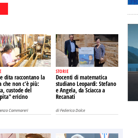
E
STORIE
e dita raccontano la
Docenti di matematica
ia che non c'è più:
studiano Leopardi: Stefano
a, custode del
e Angela, da Sciacca a
pita" ericino
Recanati
cenza Cammareri
di
Federica Dolce