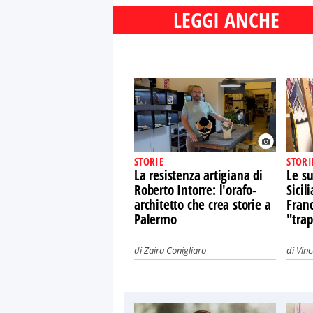
LEGGI ANCHE
STORIE
STORI
La resistenza artigiana di
Le su
Roberto Intorre: l'orafo-
Sicil
architetto che crea storie a
Franc
Palermo
"trap
di
Zaira Conigliaro
di
Vin