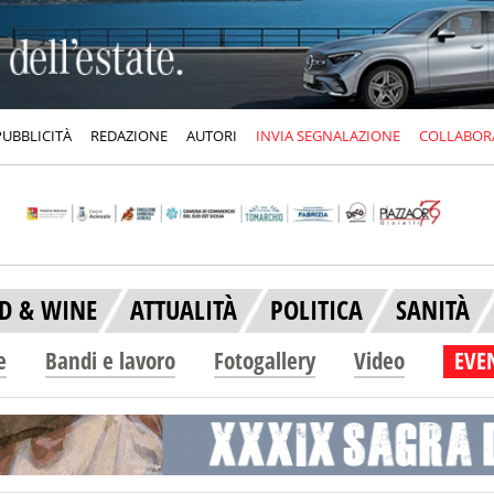
PUBBLICITÀ
REDAZIONE
AUTORI
INVIA SEGNALAZIONE
COLLABOR
D & WINE
ATTUALITÀ
POLITICA
SANITÀ
e
Bandi e lavoro
Fotogallery
Video
EVEN