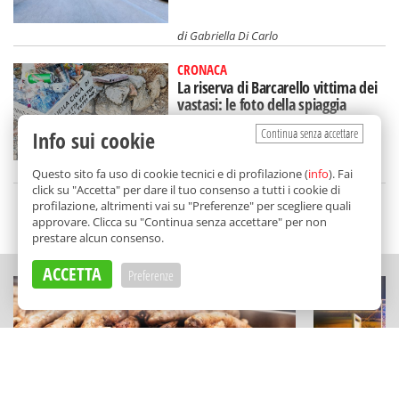
di
Gabriella Di Carlo
CRONACA
La riserva di Barcarello vittima dei
vastasi: le foto della spiaggia
lasciata nel degrado
Continua senza accettare
Info sui cookie
di
Alice Marchese
Questo sito fa uso di cookie tecnici e di profilazione (
info
). Fai
click su "Accetta" per dare il tuo consenso a tutti i cookie di
profilazione, altrimenti vai su "Preferenze" per scegliere quali
SCELTO DA BALARM
approvare. Clicca su "Continua senza accettare" per non
prestare alcun consenso.
ACCETTA
Preferenze