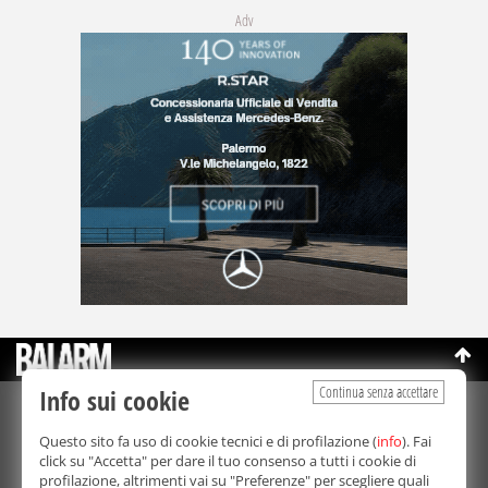
Adv
Continua senza accettare
Info sui cookie
©Copyright 2003-2026
Bmedia Srl
- P.IVA 07064240828
Questo sito fa uso di cookie tecnici e di profilazione (
info
). Fai
La riproduzione totale o parziale di tutti i contenuti, in qualunque
click su "Accetta" per dare il tuo consenso a tutti i cookie di
forma, su qualsiasi supporto è proibita.
profilazione, altrimenti vai su "Preferenze" per scegliere quali
Balarm.it è una testata giornalistica registrata. Autorizzazione del