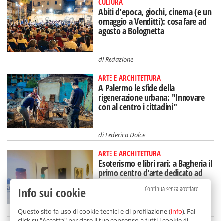
CULTURA
Abiti d’epoca, giochi, cinema (e un
omaggio a Venditti): cosa fare ad
agosto a Bolognetta
di
Redazione
ARTE E ARCHITETTURA
A Palermo le sfide della
rigenerazione urbana: "Innovare
con al centro i cittadini"
di
Federica Dolce
ARTE E ARCHITETTURA
Esoterismo e libri rari: a Bagheria il
primo centro d'arte dedicato ad
Aleister Crowley
Continua senza accettare
Info sui cookie
di
Redazione
Questo sito fa uso di cookie tecnici e di profilazione (
info
). Fai
click su "Accetta" per dare il tuo consenso a tutti i cookie di