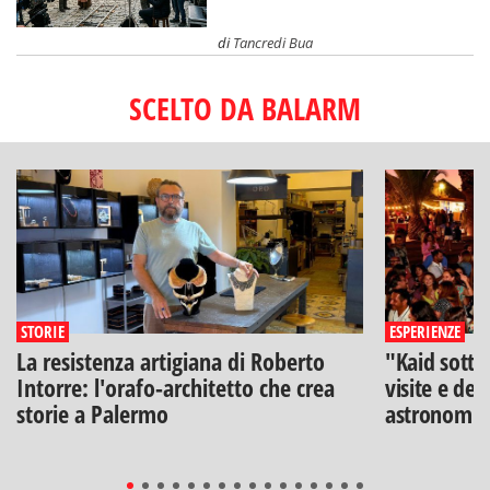
di
Tancredi Bua
SCELTO DA BALARM
STORIE
ESPERIENZE
La resistenza artigiana di Roberto
"Kaid sotto
Intorre: l'orafo-architetto che crea
visite e deg
storie a Palermo
astronomia