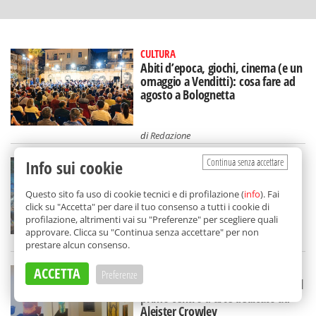
CULTURA
Abiti d’epoca, giochi, cinema (e un
omaggio a Venditti): cosa fare ad
agosto a Bolognetta
di
Redazione
ARTE E ARCHITETTURA
Continua senza accettare
Info sui cookie
A Palermo le sfide della
rigenerazione urbana: "Innovare
Questo sito fa uso di cookie tecnici e di profilazione (
info
). Fai
con al centro i cittadini"
click su "Accetta" per dare il tuo consenso a tutti i cookie di
profilazione, altrimenti vai su "Preferenze" per scegliere quali
approvare. Clicca su "Continua senza accettare" per non
di
Federica Dolce
prestare alcun consenso.
ARTE E ARCHITETTURA
ACCETTA
Preferenze
Esoterismo e libri rari: a Bagheria il
primo centro d'arte dedicato ad
Aleister Crowley