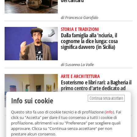
di
Francesca Garofalo
STORIA E TRADIZIONI
Dalla famiglia alla 'nciuria, il
cognome la dice lunga: cosa
significa davvero (in Sicilia)
di
Susanna La Valle
ARTE E ARCHITETTURA
Esoterismo e libri rari: a Bagheria il
primo centro d'arte dedicato ad
Aleister Crowley
Continua senza accettare
Info sui cookie
di
Redazione
Questo sito fa uso di cookie tecnici e di profilazione (
info
). Fai
click su "Accetta" per dare il tuo consenso a tutti i cookie di
profilazione, altrimenti vai su "Preferenze" per scegliere quali
SCELTO DA BALARM
approvare. Clicca su "Continua senza accettare" per non
prestare alcun consenso.