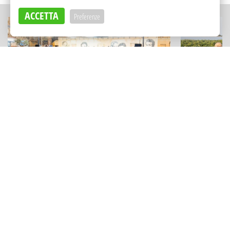
ACCETTA
Preferenze
CULTURA
ECCELLENZE
Abiti d’epoca, giochi, cinema (e un
Vini minera
omaggio a Venditti): cosa fare ad
Stagnone: l
agosto a Bolognetta
profuma di
Adv