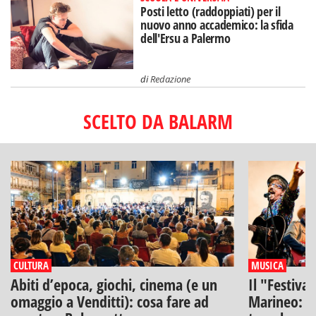
Posti letto (raddoppiati) per il
nuovo anno accademico: la sfida
dell'Ersu a Palermo
di
Redazione
SCELTO DA BALARM
CULTURA
MUSICA
Abiti d’epoca, giochi, cinema (e un
Il "Festiva
omaggio a Venditti): cosa fare ad
Marineo: g