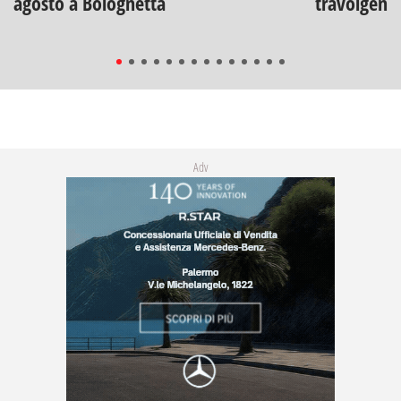
agosto a Bolognetta
travolgenti 
Adv