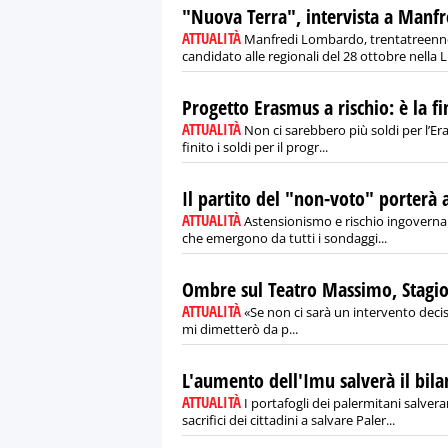
"Nuova Terra", intervista a Manf
ATTUALITÀ
Manfredi Lombardo, trentatreenne
candidato alle regionali del 28 ottobre nella Li
Progetto Erasmus a rischio: è la f
ATTUALITÀ
Non ci sarebbero più soldi per l’
finito i soldi per il progr...
Il partito del "non-voto" porterà a
ATTUALITÀ
Astensionismo e rischio ingovernabi
che emergono da tutti i sondaggi...
Ombre sul Teatro Massimo, Stagio
ATTUALITÀ
«Se non ci sarà un intervento deciso
mi dimetterò da p...
L'aumento dell'Imu salverà il bil
ATTUALITÀ
I portafogli dei palermitani salve
sacrifici dei cittadini a salvare Paler...