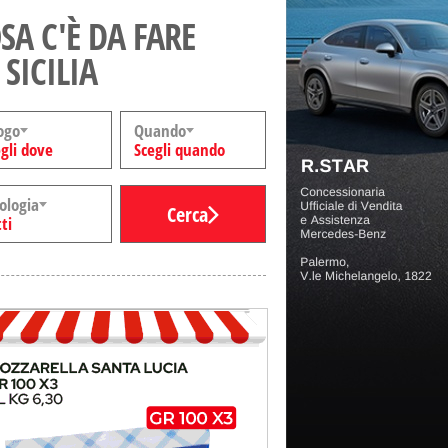
SA C'È DA FARE
 SICILIA
ogo
Quando
gli dove
Scegli quando
ologia
Cerca
ti