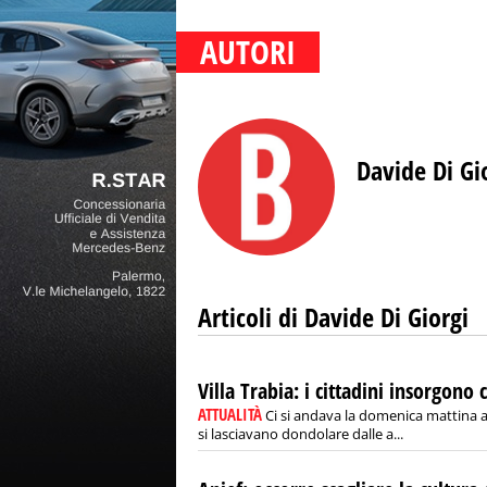
AUTORI
Davide Di Gi
Articoli di Davide Di Giorgi
Villa Trabia: i cittadini insorgono
ATTUALITÀ
Ci si andava la domenica mattina a 
si lasciavano dondolare dalle a...