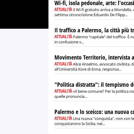
Wi-fi, isola pedonale, arte: l'occ
ATTUALITÀ
Il Wi-fi gratuito arriva a Mondello. 
settima circoscrizione Eduardo De Filipp...
Il traffico a Palermo, la città più tr
ATTUALITÀ
Palermo “capitale” del traffico. È no
in confusione s...
Movimento Territorio, intervista 
ATTUALITÀ
Alice Anselmo, avvocato civilista, 
all'Università Kore di Enna, responsa...
"Politica distratta": il tempismo d
ATTUALITÀ
«Il bene comune? Per la politica no
quelle pronuncia...
Palermo e lo sceicco: una nuova c
ATTUALITÀ
Una nuova "conquista", non con le a
conquistarono la Sicilia, nel...