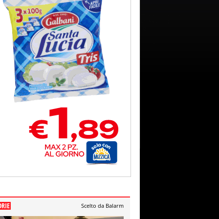
ORIE
Scelto da Balarm