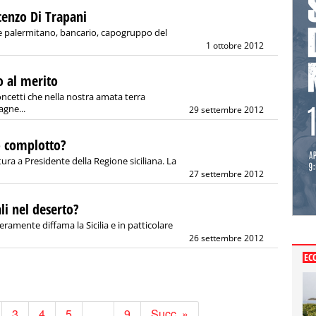
ncenzo Di Trapani
e palermitano, bancario, capogruppo del
1 ottobre 2012
o al merito
cetti che nella nostra amata terra
agne...
29 settembre 2012
 o complotto?
ura a Presidente della Regione siciliana. La
27 settembre 2012
li nel deserto?
ramente diffama la Sicilia e in patticolare
26 settembre 2012
EC
3
4
5
…
9
Succ. »