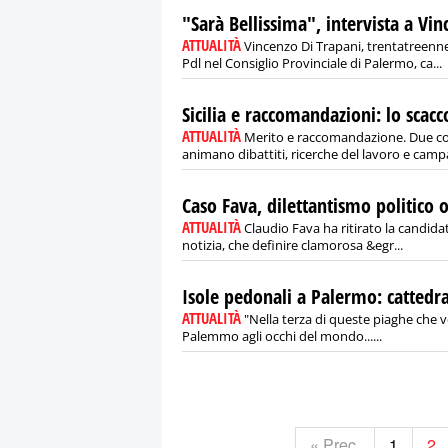
"Sarà Bellissima", intervista a Vi
ATTUALITÀ
Vincenzo Di Trapani, trentatreenn
Pdl nel Consiglio Provinciale di Palermo, ca...
Sicilia e raccomandazioni: lo scacc
ATTUALITÀ
Merito e raccomandazione. Due con
animano dibattiti, ricerche del lavoro e camp
Caso Fava, dilettantismo politico
ATTUALITÀ
Claudio Fava ha ritirato la candidat
notizia, che definire clamorosa &egr...
Isole pedonali a Palermo: cattedra
ATTUALITÀ
"Nella terza di queste piaghe che ve
Palemmo agli occhi del mondo......
« Prec.
1
2