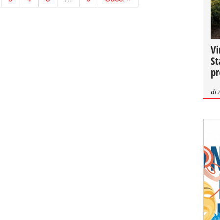
Vi
St
pr
di