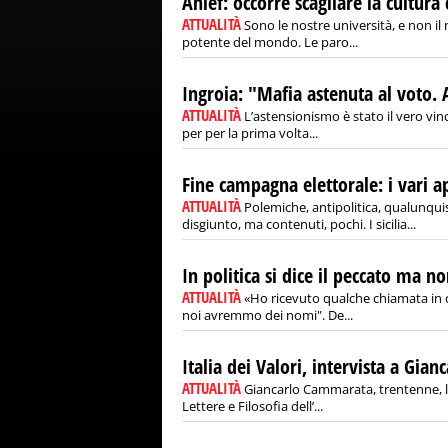
Anief: occorre scagliare la cultura 
ATTUALITÀ
Sono le nostre università, e non il 
potente del mondo. Le paro...
Ingroia: "Mafia astenuta al voto. A
ATTUALITÀ
L’astensionismo è stato il vero vinc
per per la prima volta...
Fine campagna elettorale: i vari 
ATTUALITÀ
Polemiche, antipolitica, qualunquis
disgiunto, ma contenuti, pochi. I sicilia...
In politica si dice il peccato ma no
ATTUALITÀ
«Ho ricevuto qualche chiamata in c
noi avremmo dei nomi". De...
Italia dei Valori, intervista a Gi
ATTUALITÀ
Giancarlo Cammarata, trentenne, lau
Lettere e Filosofia dell’...