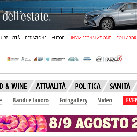
PUBBLICITÀ
REDAZIONE
AUTORI
INVIA SEGNALAZIONE
COLLABOR
D & WINE
ATTUALITÀ
POLITICA
SANITÀ
e
Bandi e lavoro
Fotogallery
Video
EVEN