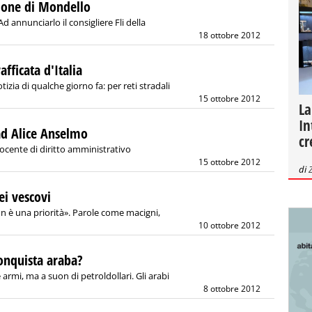
asione di Mondello
Ad annunciarlo il consigliere Fli della
18 ottobre 2012
afficata d'Italia
tizia di qualche giorno fa: per reti stradali
15 ottobre 2012
La
In
ad Alice Anselmo
cr
docente di diritto amministrativo
15 ottobre 2012
di
ei vescovi
n è una priorità». Parole come macigni,
10 ottobre 2012
onquista araba?
rmi, ma a suon di petroldollari. Gli arabi
8 ottobre 2012