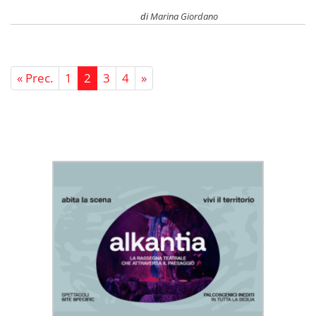
di
Marina Giordano
« Prec.
1
2
3
4
»