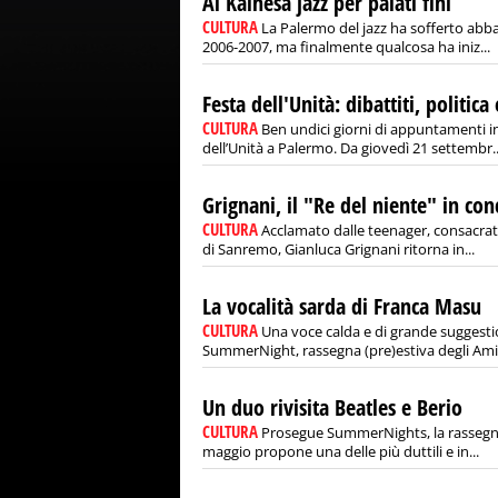
Al Kalhesa jazz per palati fini
CULTURA
La Palermo del jazz ha sofferto abba
2006-2007, ma finalmente qualcosa ha iniz...
Festa dell'Unità: dibattiti, politic
CULTURA
Ben undici giorni di appuntamenti i
dell’Unità a Palermo. Da giovedì 21 settembr..
Grignani, il "Re del niente" in con
CULTURA
Acclamato dalle teenager, consacrato
di Sanremo, Gianluca Grignani ritorna in...
La vocalità sarda di Franca Masu
CULTURA
Una voce calda e di grande suggest
SummerNight, rassegna (pre)estiva degli Amici
Un duo rivisita Beatles e Berio
CULTURA
Prosegue SummerNights, la rassegna
maggio propone una delle più duttili e in...