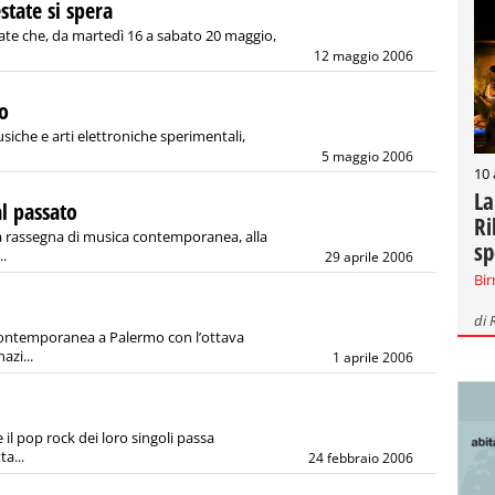
state si spera
rate che, da martedì 16 a sabato 20 maggio,
12 maggio 2006
lo
che e arti elettroniche sperimentali,
5 maggio 2006
10
La
l passato
Ri
 rassegna di musica contemporanea, alla
sp
..
29 aprile 2006
Bir
di
ontemporanea a Palermo con l’ottava
azi...
1 aprile 2006
 il pop rock dei loro singoli passa
a...
24 febbraio 2006