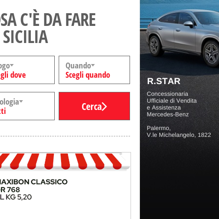
SA C'È DA FARE
 SICILIA
ogo
Quando
gli dove
Scegli quando
ologia
Cerca
ti