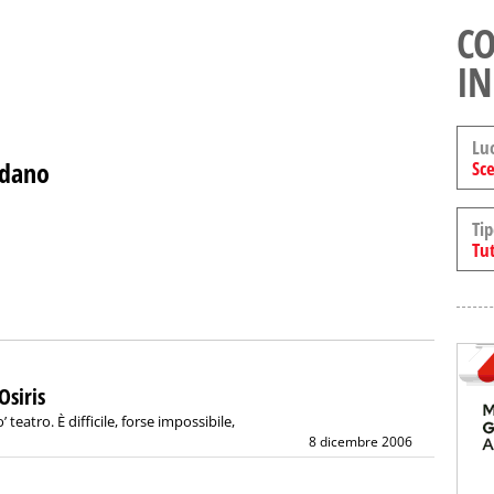
CO
IN
Lu
rdano
Sce
Tip
Tut
Osiris
 teatro. È difficile, forse impossibile,
8 dicembre 2006