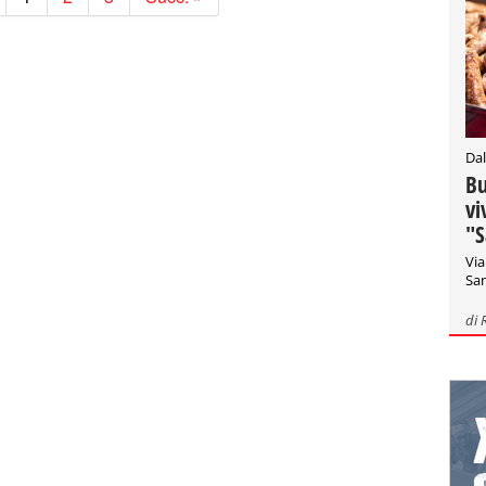
Dal
Bu
vi
"S
Via
San
di