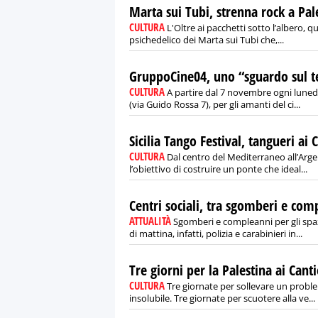
Marta sui Tubi, strenna rock a Pa
CULTURA
L'Oltre ai pacchetti sotto l’albero, q
psichedelico dei Marta sui Tubi che,...
GruppoCine04, uno “sguardo sul 
CULTURA
A partire dal 7 novembre ogni luned
(via Guido Rossa 7), per gli amanti del ci...
Sicilia Tango Festival, tangueri ai 
CULTURA
Dal centro del Mediterraneo all’Argent
l’obiettivo di costruire un ponte che ideal...
Centri sociali, tra sgomberi e com
ATTUALITÀ
Sgomberi e compleanni per gli spaz
di mattina, infatti, polizia e carabinieri in...
Tre giorni per la Palestina ai Canti
CULTURA
Tre giornate per sollevare un probl
insolubile. Tre giornate per scuotere alla ve...