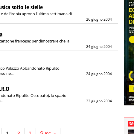
sica sotto le stelle
à e dell’ironia aprono l’ultima settimana di
26 giugno 2004
sa
canzone francese: per dimostrare che la
24 giugno 2004
orico Palazzo Abbandonato Ripulito
so ne...
24 giugno 2004
.R.O
ndonato Ripulito Occupato), lo spazio
...
22 giugno 2004
SA
1
2
3
Succ. »