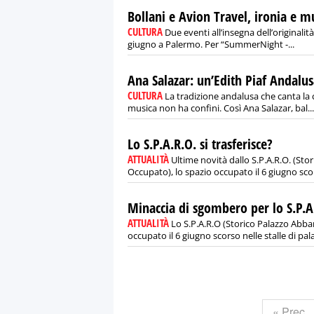
Bollani e Avion Travel, ironia e mu
CULTURA
Due eventi all’insegna dell’originalit
giugno a Palermo. Per “SummerNight -...
Ana Salazar: un’Edith Piaf Andalu
CULTURA
La tradizione andalusa che canta la 
musica non ha confini. Così Ana Salazar, bal...
Lo S.P.A.R.O. si trasferisce?
ATTUALITÀ
Ultime novità dallo S.P.A.R.O. (St
Occupato), lo spazio occupato il 6 giugno scor
Minaccia di sgombero per lo S.P.A
ATTUALITÀ
Lo S.P.A.R.O (Storico Palazzo Abba
occupato il 6 giugno scorso nelle stalle di pala
« Prec.