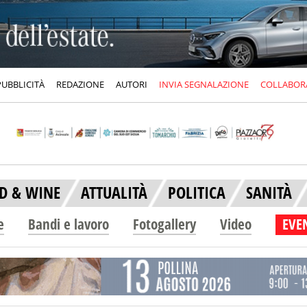
PUBBLICITÀ
REDAZIONE
AUTORI
INVIA SEGNALAZIONE
COLLABOR
D & WINE
ATTUALITÀ
POLITICA
SANITÀ
e
Bandi e lavoro
Fotogallery
Video
EVEN