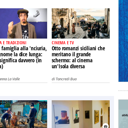
A E TRADIZIONI
CINEMA E TV
 famiglia alla 'nciuria,
Otto romanzi siciliani che
gnome la dice lunga:
meritano il grande
significa davvero (in
schermo: al cinema
a)
un'Isola diversa
nna La Valle
di
Tancredi Bua