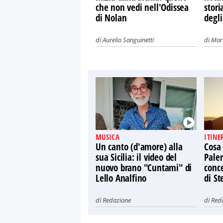
che non vedi nell'Odissea
stori
di Nolan
degli
di
Aurelio Sanguinetti
di
Mari
MUSICA
ITINE
Un canto (d'amore) alla
Cosa
sua Sicilia: il video del
Paler
nuovo brano "Cuntami" di
conce
Lello Analfino
di St
di
Redazione
di
Red