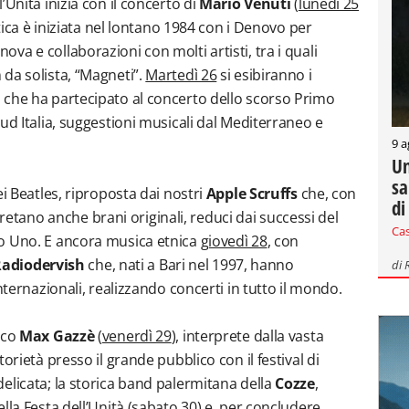
’Unità inizia con il concerto di
Mario Venuti
(
lunedì 25
istica è iniziata nel lontano 1984 con i Denovo per
a e collaborazioni con molti artisti, tra i quali
da solista, “Magneti”.
Martedì 26
si esibiranno i
a che ha partecipato al concerto dello scorso Primo
ud Italia, suggestioni musicali dal Mediterraneo e
9 a
Un
sa
ei Beatles, riproposta dai nostri
Apple Scruffs
che, con
di
erpretano anche brani originali, reduci dai successi del
Ca
o Uno. E ancora musica etnica
giovedì 28
, con
Radiodervish
che, nati a Bari nel 1997, hanno
di
nternazionali, realizzando concerti in tutto il mondo.
lco
Max Gazzè
(
venerdì 29
), interprete dalla vasta
orietà presso il grande pubblico con il festival di
elicata; la storica band palermitana della
Cozze
,
la Festa dell’Unità (
sabato 30
) e, per concludere,