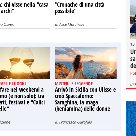
a: chi visse nella "casa
"Cronache di una città
 archi"
possibile"
a Oliveri
di
Alice Marchese
13
Un
sa
de
Pol
RARI E LUOGHI
MISTERI E LEGGENDE
di
 fare nel weekend a
Arrivò in Sicilia con Ulisse e
mo (e non solo): tra
creò Spaccaforno:
rti, festival e "Calici
Saraghina, la maga
elle"
(beniamina) delle donne
azione
di
Francesca Garofalo