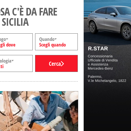
SA C'È DA FARE
 SICILIA
ogo
Quando
gli dove
Scegli quando
ologia
Cerca
ti