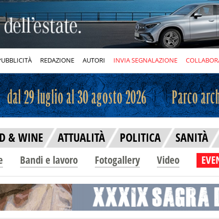
PUBBLICITÀ
REDAZIONE
AUTORI
INVIA SEGNALAZIONE
COLLABOR
D & WINE
ATTUALITÀ
POLITICA
SANITÀ
e
Bandi e lavoro
Fotogallery
Video
EVEN