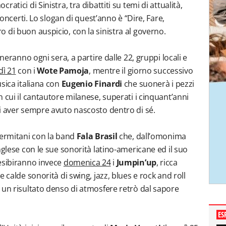
tici di Sinistra, tra dibattiti su temi di attualità,
concerti. Lo slogan di quest’anno è “Dire, Fare,
 di buon auspicio, con la sinistra al governo.
rneranno ogni sera, a partire dalle 22, gruppi locali e
dì 21
con i
Wote Pamoja
, mentre il giorno successivo
sica italiana con
Eugenio Finardi
che suonerà i pezzi
 cui il cantautore milanese, superati i cinquant’anni
i aver sempre avuto nascosto dentro di sé.
lermitani con la band
Fala Brasil
che, dall’omonima
nglese con le sue sonorità latino-americane ed il suo
 esibiranno invece
domenica 24
i
Jumpin’up
, ricca
 calde sonorità di swing, jazz, blues e rock and roll
 un risultato denso di atmosfere retrò dal sapore
ES