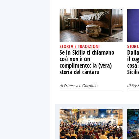
STORIA E TRADIZIONI
STORI
Se in Sicilia ti chiamano
Dalla
così non è un
il co
complimento: la (vera)
cosa 
storia del càntaru
Sicili
di
Francesca Garofalo
di
Susa