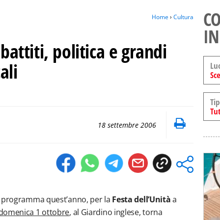
CO
Home
›
Cultura
IN
battiti, politica e grandi
ali
Lu
Sce
Tip
Tut
18 settembre 2006
in programma quest’anno, per la
Festa dell’Unità
a
 domenica 1 ottobre
, al Giardino inglese, torna