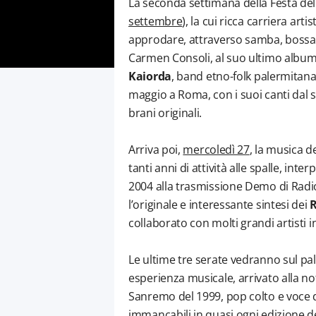
La seconda settimana della Festa dell
settembre
), la cui ricca carriera art
approdare, attraverso samba, bossanov
Carmen Consoli, al suo ultimo album 
Kaiorda
, band etno-folk palermitan
maggio a Roma, con i suoi canti dal s
brani originali.
Arriva poi,
mercoledì 27
, la musica d
tanti anni di attività alle spalle, int
2004 alla trasmissione Demo di Radi
l’originale e interessante sintesi dei
collaborato con molti grandi artisti i
Le ultime tre serate vedranno sul pa
esperienza musicale, arrivato alla not
Sanremo del 1999, pop colto e voce d
immancabili in quasi ogni edizione del