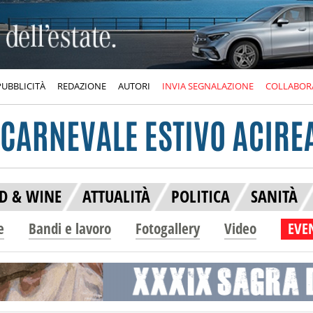
PUBBLICITÀ
REDAZIONE
AUTORI
INVIA SEGNALAZIONE
COLLABOR
D & WINE
ATTUALITÀ
POLITICA
SANITÀ
e
Bandi e lavoro
Fotogallery
Video
EVEN