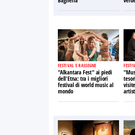
Bagheria
verd
FESTIVAL E RASSEGNE
FESTI
"Alkantara Fest" ai piedi
"Musi
dell'Etna: tra i migliori
tesor
festival di world music al
visit
mondo
artist