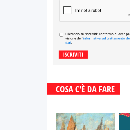
Cliccando su "Iscriviti" confermo di aver p
visione dell'
informativa sul trattamento de
dati
.
COSA C'È DA FARE