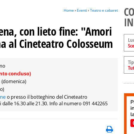
CO
Home
›
Eventi
›
Teatro e cabaret
IN
cena, con lieto fine: "Amori
na al Cineteatro Colosseum
Lu
Sce
Tip
rmo
Tut
nto concluso)
5 (domenica)
to)
ine
o presso il botteghino del Cineteatro
i dalle 16.30 alle 21.30. Info al numero 091 442265