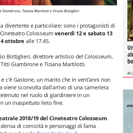
pe Giambrone, Tiziana Martilotti e Orazio Bottiglieri
 divertente e particolare: sono i protagonisti di
l Cineteatro Colosseum
venerdì 12 e sabato 13
4 ottobre
alle 17.45.
Un
al
o Bottiglieri, direttore artistico del Colosseum,
bo
tti Giambrone e Tiziana Martilotti.
di
e c'è Gastone, un marito che in vent’anni non
ta viene sconvolta dall’arrivo di una cameriera
etenuto nel ruolo di giardiniere in un
n un inaspettato lieto fine.
eatrale 2018/19 del Cineteatro Colosseum
i, densa di comicità e personaggi di fama