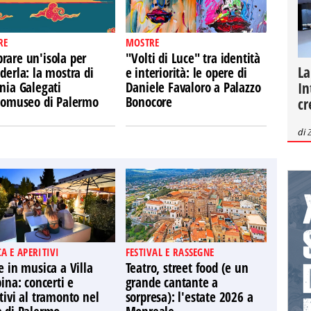
RE
MOSTRE
rare un'isola per
"Volti di Luce" tra identità
La
derla: la mostra di
e interiorità: le opere di
In
nia Galegati
Daniele Favaloro a Palazzo
Ecomuseo di Palermo
Bonocore
cr
di
A E APERITIVI
FESTIVAL E RASSEGNE
e in musica a Villa
Teatro, street food (e un
pina: concerti e
grande cantante a
tivi al tramonto nel
sorpresa): l'estate 2026 a