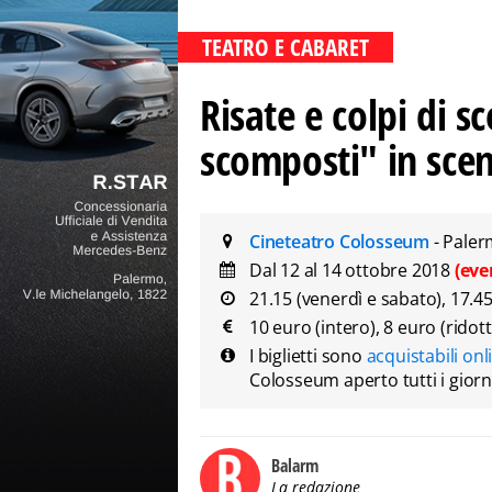
TEATRO E CABARET
Risate e colpi di s
scomposti" in sce
Cineteatro Colosseum
- Pale
Dal 12 al 14 ottobre 2018
(eve
21.15 (venerdì e sabato), 17.4
10 euro (intero), 8 euro (ridot
I biglietti sono
acquistabili onl
Colosseum aperto tutti i giorn
Balarm
La redazione