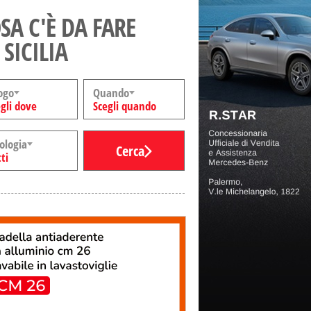
SA C'È DA FARE
 SICILIA
ogo
Quando
gli dove
Scegli quando
ologia
Cerca
ti