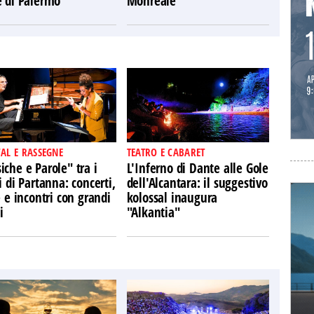
e di Palermo
Monreale
VAL E RASSEGNE
TEATRO E CABARET
che e Parole" tra i
L'Inferno di Dante alle Gole
i di Partanna: concerti,
dell'Alcantara: il suggestivo
e e incontri con grandi
kolossal inaugura
i
"Alkantia"