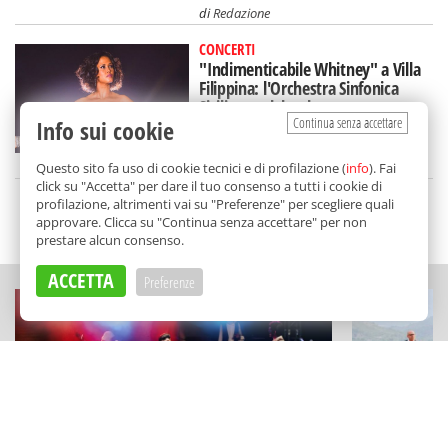
di
Redazione
CONCERTI
"Indimenticabile Whitney" a Villa
Filippina: l'Orchestra Sinfonica
Siciliana celebra la star
Continua senza accettare
Info sui cookie
di
Redazione
Questo sito fa uso di cookie tecnici e di profilazione (
info
). Fai
click su "Accetta" per dare il tuo consenso a tutti i cookie di
profilazione, altrimenti vai su "Preferenze" per scegliere quali
approvare. Clicca su "Continua senza accettare" per non
SCELTO DA BALARM
prestare alcun consenso.
ACCETTA
Preferenze
FESTIVAL E RASSEGNE
SAGRE DI PAESE