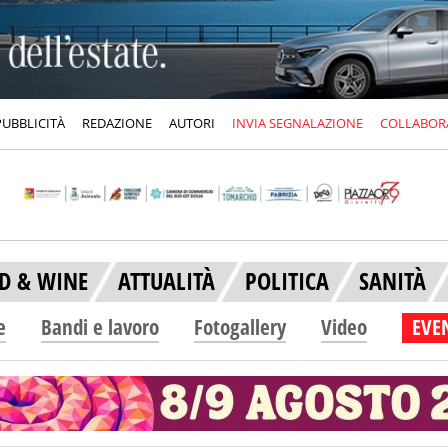
PUBBLICITÀ
REDAZIONE
AUTORI
INVIA SEGNALAZIONE
COLLABOR
D & WINE
ATTUALITÀ
POLITICA
SANITÀ
e
Bandi e lavoro
Fotogallery
Video
EVEN