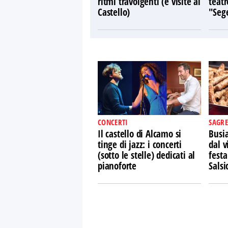
ritmi travolgenti (e visite al
teatr
Castello)
"Sege
CONCERTI
SAGRE
Il castello di Alcamo si
Busi
tinge di jazz: i concerti
dal v
(sotto le stelle) dedicati al
festa
pianoforte
Salsi