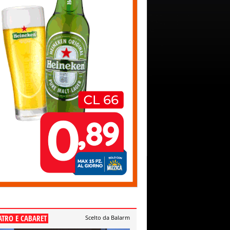
ATRO E CABARET
Scelto da Balarm