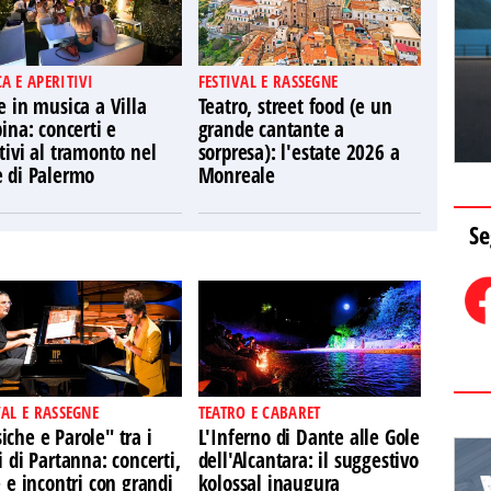
A E APERITIVI
FESTIVAL E RASSEGNE
e in musica a Villa
Teatro, street food (e un
pina: concerti e
grande cantante a
tivi al tramonto nel
sorpresa): l'estate 2026 a
e di Palermo
Monreale
Se
VAL E RASSEGNE
TEATRO E CABARET
che e Parole" tra i
L'Inferno di Dante alle Gole
i di Partanna: concerti,
dell'Alcantara: il suggestivo
e e incontri con grandi
kolossal inaugura