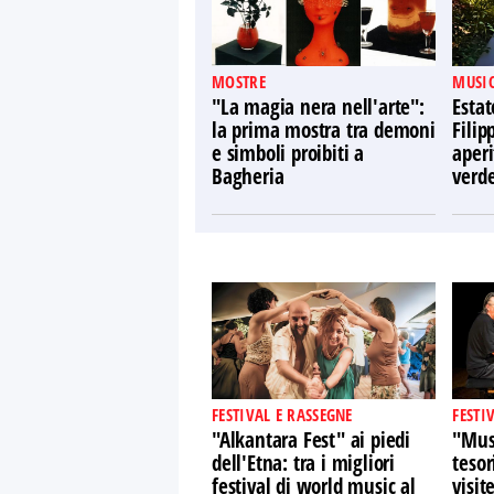
MOSTRE
MUSIC
"La magia nera nell'arte":
Estat
la prima mostra tra demoni
Filip
e simboli proibiti a
aperi
Bagheria
verd
FESTIVAL E RASSEGNE
FESTI
"Alkantara Fest" ai piedi
"Musi
dell'Etna: tra i migliori
tesor
festival di world music al
visit