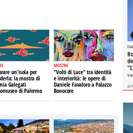
Dal
Ro
de
RE
MOSTRE
"L
rare un'isola per
"Volti di Luce" tra identità
Var
derla: la mostra di
e interiorità: le opere di
nia Galegati
Daniele Favaloro a Palazzo
di
Ecomuseo di Palermo
Bonocore