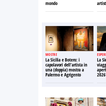
mondo
artist
MOSTRE
ESPER
La Sicilia e Botero: i
La Si
capolavori dell'artista in
viagg
una (doppia) mostra a
apert
Palermo e Agrigento
2026