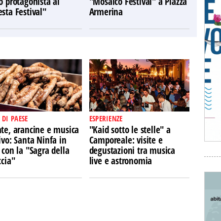
o protagonista al
"Mosaico Festival" a Piazza
sta Festival"
Armerina
 DI PAESE
ESPERIENZE
ate, arancine e musica
"Kaid sotto le stelle" a
ivo: Santa Ninfa in
Camporeale: visite e
 con la "Sagra della
degustazioni tra musica
ccia"
live e astronomia