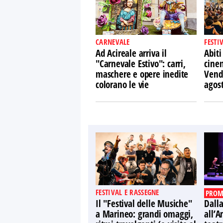
CARNEVALE
FESTI
Ad Acireale arriva il
Abiti
"Carnevale Estivo": carri,
cine
maschere e opere inedite
Vendi
colorano le vie
agos
FESTIVAL E RASSEGNE
PROM
Il "Festival delle Musiche"
Dalla
a Marineo: grandi omaggi,
all’A