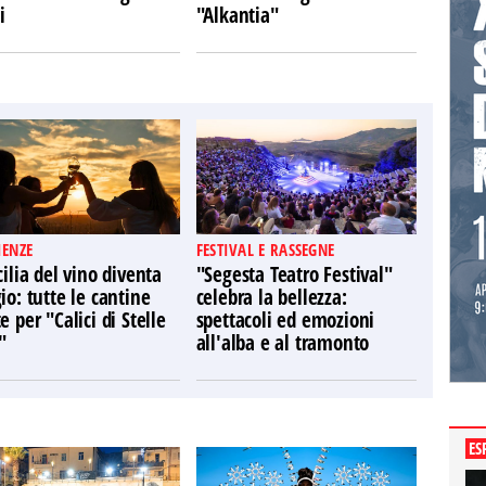
i
"Alkantia"
IENZE
FESTIVAL E RASSEGNE
cilia del vino diventa
"Segesta Teatro Festival"
io: tutte le cantine
celebra la bellezza:
e per "Calici di Stelle
spettacoli ed emozioni
"
all'alba e al tramonto
ES