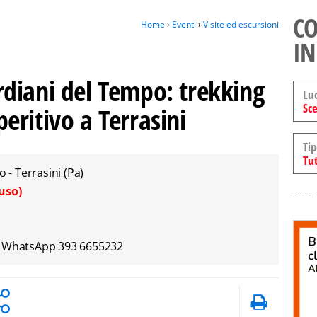
CO
Home
›
Eventi
›
Visite ed escursioni
IN
diani del Tempo: trekking
Lu
Sce
ritivo a Terrasini
Tip
Tut
- Terrasini (Pa)
uso)
ro WhatsApp 393 6655232