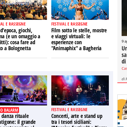
VAL E RASSEGNE
FESTIVAL E RASSEGNE
 d’epoca, giochi,
Film sotto le stelle, mostre
ma (e un omaggio a
e viaggi virtuali: le
9 a
tti): cosa fare ad
esperienze con
Un
to a Bolognetta
"Animaphix" a Bagheria
sa
di
Ca
di
FESTIVAL E RASSEGNE
O BALARM
 danza rituale
Concerti, arte e stand up
ntigone: il grande
tra i tesori siciliani: