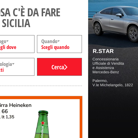
SA C'È DA FARE
 SICILIA
ogo
Quando
gli dove
Scegli quando
ologia
Cerca
ti