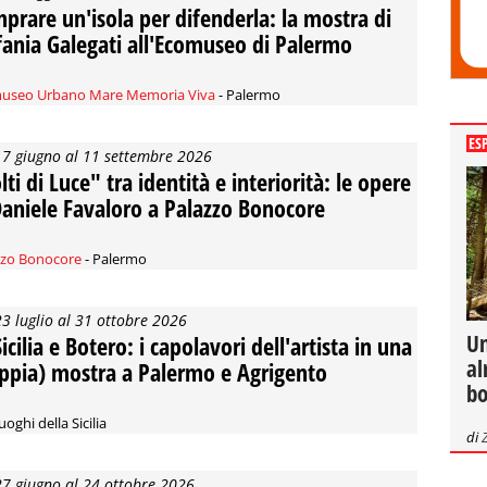
prare un'isola per difenderla: la mostra di
fania Galegati all'Ecomuseo di Palermo
useo Urbano Mare Memoria Viva
- Palermo
ES
17 giugno al 11 settembre 2026
lti di Luce" tra identità e interiorità: le opere
Daniele Favaloro a Palazzo Bonocore
zzo Bonocore
- Palermo
23 luglio al 31 ottobre 2026
Un
icilia e Botero: i capolavori dell'artista in una
al
ppia) mostra a Palermo e Agrigento
bo
uoghi della Sicilia
di
27 giugno al 24 ottobre 2026