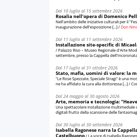
Dal 10 luglio al 15 settembre 2026
Rosalia nell'opera di Domenico Pe
Nell'ambito delle iniziative culturali per il "Fes
inaugurazione dell'esposizione [...] /
Don Nin
Dal 11 luglio al 11 settembre 2026
Installazione site-specific di Mica
/ Palazzo Riso – Museo Regionale d'Arte Mod
settembre, presso la Cappella dell'Incoronata, 
Dal 17 luglio al 31 ottobre 2026
Stato, mafia, uomini di valore: la 
"Le Rose Spezzate, Speciale Stragi" è una mo
ne ha affidato la cura alla dottoressa [...] /
Dal 24 maggio al 30 agosto 2026
Arte, memoria e tecnologia: "Heav
Una spettacolare installazione multimediale 
digitali frutto della scansione delle fantasmago
Dal 30 luglio al 30 settembre 2026
Isabella Ragonese narra la Cappella
Castelbuono
/ La voce di Isabella Ragones