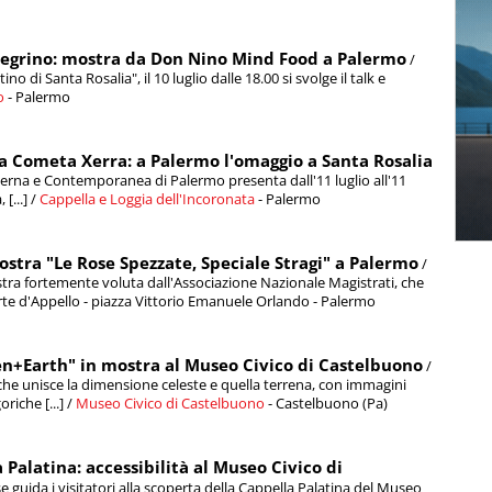
llegrino: mostra da Don Nino Mind Food a Palermo
/
tino di Santa Rosalia", il 10 luglio dalle 18.00 si svolge il talk e
o
- Palermo
ela Cometa Xerra: a Palermo l'omaggio a Santa Rosalia
erna e Contemporanea di Palermo presenta dall'11 luglio all'11
[...] /
Cappella e Loggia dell'Incoronata
- Palermo
mostra "Le Rose Spezzate, Speciale Stragi" a Palermo
/
stra fortemente voluta dall'Associazione Nazionale Magistrati, che
 Corte d'Appello - piazza Vittorio Emanuele Orlando - Palermo
en+Earth" in mostra al Museo Civico di Castelbuono
/
che unisce la dimensione celeste e quella terrena, con immagini
riche [...] /
Museo Civico di Castelbuono
- Castelbuono (Pa)
 Palatina: accessibilità al Museo Civico di
e guida i visitatori alla scoperta della Cappella Palatina del Museo