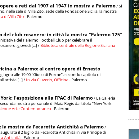
opere e reti dal 1907 al 1947 in mostra a Palermo
/ Si
, nelle sale di Villa Zito, sede della Fondazione Sicilia, la mostra
 di Villa Zito
- Palermo
del club rosanero: in città la mostra "Palermo 125"
niziativa del Palermo Football Club per celebrare il
sanero, giovedì [...] /
Biblioteca centrale della Regione Siciliana
ficina a Palermo: al centro opere di Ernesto
giugno alle 19.00 "Gioco di Forme", secondo capitolo di
'artista [...] /
In via Cluverio, Officina
- Palermo
York: l'esposizione alla FPAC di Palermo
/ La Galleria
seconda mostra personale di Maïa Régis dal titolo "New York
aleone Arte Contemporanea
- Palermo
li: la mostra da Fecarotta Antichità a Palermo
/
naugurata il 2 luglio da Fecarotta Antichità in via Principe di
ta Antichità
- Palermo