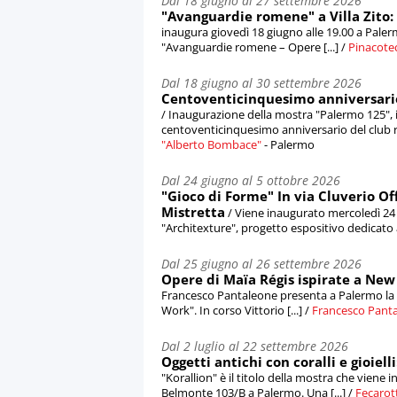
Dal 18 giugno al 27 settembre 2026
"Avanguardie romene" a Villa Zito: 
inaugura giovedì 18 giugno alle 19.00 a Palermo
"Avanguardie romene – Opere [...] /
Pinacoteca
Dal 18 giugno al 30 settembre 2026
Centoventicinquesimo anniversario 
/ Inaugurazione della mostra "Palermo 125", i
centoventicinquesimo anniversario del club ro
"Alberto Bombace"
- Palermo
Dal 24 giugno al 5 ottobre 2026
"Gioco di Forme" In via Cluverio Of
Mistretta
/ Viene inaugurato mercoledì 24 
"Architexture", progetto espositivo dedicato all
Dal 25 giugno al 26 settembre 2026
Opere di Maïa Régis ispirate a New 
Francesco Pantaleone presenta a Palermo la 
Work". In corso Vittorio [...] /
Francesco Pant
Dal 2 luglio al 22 settembre 2026
Oggetti antichi con coralli e gioiel
"Korallion" è il titolo della mostra che viene i
Belmonte 103/B a Palermo. Una [...] /
Fecarot