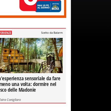
PERIENZE
Scelto da Balarm
'esperienza sensoriale da fare
meno una volta: dormire nel
sco delle Madonie
Zaira Conigliaro