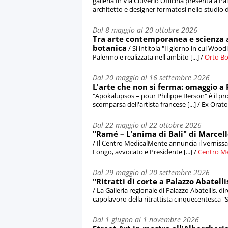
galleria In Via Cluverio Officina presenta a P
architetto e designer formatosi nello studio di 
Dal 8 maggio al 20 ottobre 2026
Tra arte contemporanea e scienza a
botanica
/ Si intitola "Il giorno in cui Woo
Palermo e realizzata nell'ambito [...] /
Orto Bo
Dal 20 maggio al 16 settembre 2026
L'arte che non si ferma: omaggio a
"Apokalupsos – pour Philippe Berson" è il p
scomparsa dell'artista francese [...] / Ex Orat
Dal 22 maggio al 22 ottobre 2026
"Ramé – L'anima di Bali" di Marcel
/ Il Centro MedicalMente annuncia il vernissa
Longo, avvocato e Presidente [...] /
Centro M
Dal 29 maggio al 20 settembre 2026
"Ritratti di corte a Palazzo Abatell
/ La Galleria regionale di Palazzo Abatellis, 
capolavoro della ritrattista cinquecentesca "So
Dal 1 giugno al 1 novembre 2026