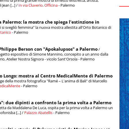
alermo la prima grande mostra di Ernesto Mistretta, artista,
Jean [...] /
In via Cluverio, Officina
- Palermo
 Palermo: la mostra che spiega l'estinzione in
dii si svegliò femmina" la nuova mostra allestita all'Orto Botanico di
tanico
- Palermo
 Philippe Berson con "Apokalupsos" a Palermo
/
rogetto espositivo di Simone Mannino, concepito a un anno dalla
orio, Atelier Nostra Signora - vicolo Sant'Orsola - Palermo
lo Longo: mostra al Centro MedicalMente di Palermo
ge della mostra fotografica "Ramé – L'anima di Bali" di Marcello
edicalMente
- Palermo
is": due dipinti a confronto la prima volta a Palermo
diretta da Maddalena De Luca, ospita per la prima volta a Palermo un
fonisba [...] /
Palazzo Abatellis
- Palermo