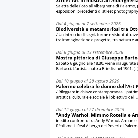
Street Art in mostra all'Albergheria
Saletta delle Foto all'Albergheria di Palermo
esposizioni precedenti di street photography [
Dal 4 giugno al 7 settembre 2026
Biodiversità e metamorfosi tra Ott
/ Un intreccio di segni, forme e visioni attra
tra immaginazione e progetto, tra natura e artif
Dal 6 giugno al 23 settembre 2026
Mostra pittorica di Giuseppe Bart
Sabato 6 giugno alle 18.30, viene inaugurata
Bartocci. L'artista, nato a Brindisi nel 1961, [...
Dal 10 giugno al 28 agosto 2026
Palermo celebra le donne dell'Art 
/ Rileggere in chiave contemporanea il patri
artistica, culturale e sociale è l'obiettivo del [..
Dal 12 giugno al 27 dicembre 2026
"Andy Warhol, Mimmo Rotella e Arm
inedito confronto tra Andy Warhol, Arman e
Réalisme. Il Real Albergo dei Poveri di Palermo 