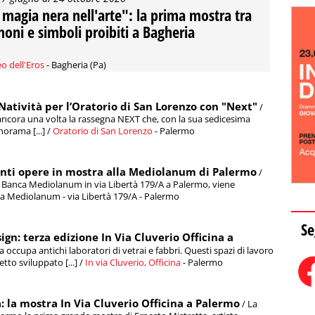
 magia nera nell'arte": la prima mostra tra
oni e simboli proibiti a Bagheria
o dell'Eros
- Bagheria (Pa)
 Natività per l’Oratorio di San Lorenzo con "Next"
/
ancora una volta la rassegna NEXT che, con la sua sedicesima
orama [...] /
Oratorio di San Lorenzo
- Palermo
 venti opere in mostra alla Mediolanum di Palermo
/
di Banca Mediolanum in via Libertà 179/A a Palermo, viene
nca Mediolanum - via Libertà 179/A - Palermo
Se
sign: terza edizione In Via Cluverio Officina a
na occupa antichi laboratori di vetrai e fabbri. Questi spazi di lavoro
tto sviluppato [...] /
In via Cluverio, Officina
- Palermo
: la mostra In Via Cluverio Officina a Palermo
/ La