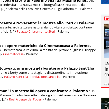
: volti e storie di Palermo visti da Maxine Jones
/ Alla
, prende vita una nuova mostra fotografica. Oltre a opere da
...] / Saletta delle Foto - via Generale Luigi Cadorna 51 - Palermo
ST
ocento e Novecento: la mostra allo Steri di Palermo
versa arte, architettura e natura, dando vita a un dialogo continuo
icio. [...] /
Palazzo Chiaramonte-Steri
- Palermo
occi: opere materiche da Cinematocasa a Palermo
/
 a Cinematocasa, a Palermo, la mostra del pittore pugliese Giuseppe
] /
Cinematocasa
- Palermo
La
In
Nouveau: una mostra-laboratorio a Palazzo Sant’Elia
monio Liberty come una stagione di straordinaria innovazione
cr
.] /
Palazzo Sant'Elia (Fondazione Sant'Elia)
- Palermo
di
an" in mostra: 80 opere a confronto a Palermo
/ Un
 Mimmo Rotella che mette in dialogo Pop Art americana e Nouveau
[...] /
Real Albergo dei Poveri
- Palermo