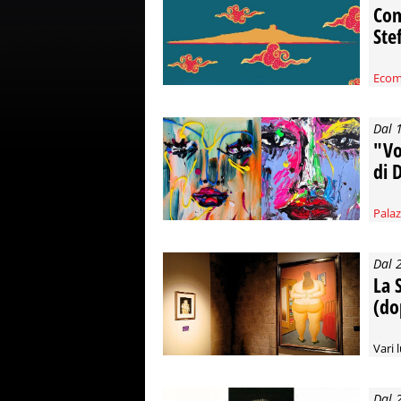
Com
Ste
Ecom
Dal 
"Vo
di 
Pala
Dal 
La S
(do
Vari l
Dal 