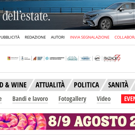
PUBBLICITÀ
REDAZIONE
AUTORI
INVIA SEGNALAZIONE
COLLABOR
D & WINE
ATTUALITÀ
POLITICA
SANITÀ
e
Bandi e lavoro
Fotogallery
Video
EVEN