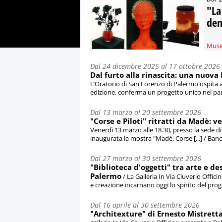
"La
dem
Muse
Dal 24 dicembre 2025 al 17 ottobre 2026
Dal furto alla rinascita: una nuova
L’Oratorio di San Lorenzo di Palermo ospita 
edizione, conferma un progetto unico nel pan
Dal 13 marzo al 20 settembre 2026
"Corse e Piloti" ritratti da Madè:
Venerdì 13 marzo alle 18.30, presso la sede 
inaugurata la mostra "Madè. Corse [...] / Ba
Dal 27 marzo al 30 settembre 2026
"Biblioteca d'oggetti" tra arte e de
Palermo
/ La Galleria In Via Cluverio Offici
e creazione incarnano oggi lo spirito del proge
Dal 16 aprile al 30 settembre 2026
"Architexture" di Ernesto Mistretta