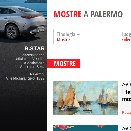
MOSTRE
A PALERMO
Tipologia
Luo
Mostre
Pale
MOSTRE
Dal 
I t
mos
Palaz
Dal 