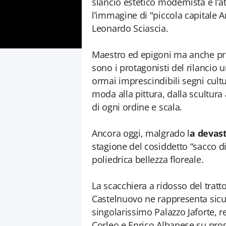
slancio estetico modernista e l’at
l’immagine di "piccola capitale Ar
Leonardo Sciascia.
Maestro ed epigoni ma anche prof
sono i protagonisti del rilancio u
ormai imprescindibili segni cultur
moda alla pittura, dalla scultura 
di ogni ordine e scala.
Ancora oggi, malgrado l
a devas
stagione del cosiddetto “sacco di
poliedrica bellezza floreale.
La scacchiera a ridosso del tratto
Castelnuovo ne rappresenta sicu
singolarissimo Palazzo Jaforte, r
Corleo e Enrico Albanese su prog