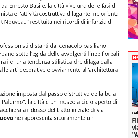
a Ernesto Basile, la città vive una delle fasi di
sta e l’attività costruttiva dilagante, ne orienta
t Nouveau” restituita nei ricordi di infanzia di
essionisti distanti dal cenacolo basiliano,
rbano sotto l’egida delle avvolgenti linee floreali
FE
ali di una tendenza stilistica che dilaga dalla
alle arti decorative e ovviamente all’architettura
zione imposta dal passo distruttivo della buia
 Palermo”, la città è un museo a cielo aperto di
acchiera a ridosso del tratto iniziale di via
Dal
nuovo
ne rappresenta sicuramente un
Fi
vi
"A