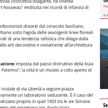
de
tività costruttiva dilagante, ne orienta
Pol
t Nouveau" restituita nei ricordi di infanzia di
di
essionisti distanti dal cenacolo basiliano,
rbano sotto l’egida delle avvolgenti linee floreali
ali di una tendenza stilistica che dilaga dalla
alle arti decorative e ovviamente all’architettura
tazione
imposta dal passo distruttivo della buia
 Palermo”, la città è un museo a cielo aperto di
 iniziale di via Libertà a seguire piazza
ramente un laboratorio seducente. È il caso del
ealizzato proprio in quel 1903 tra le vie Simone
Se
etto del misterioso ing. Paolo Viola.