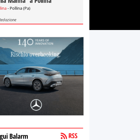
lla Manna" a Pollina
lina
- Pollina (Pa)
Redazione
gui Balarm