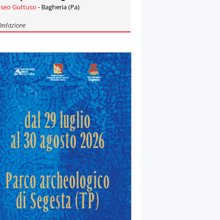
seo Guttuso
- Bagheria (Pa)
Redazione