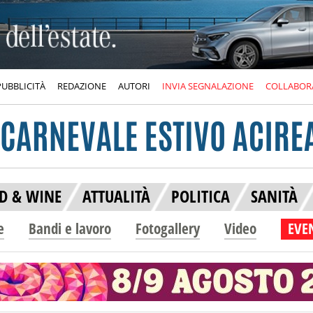
PUBBLICITÀ
REDAZIONE
AUTORI
INVIA SEGNALAZIONE
COLLABOR
D & WINE
ATTUALITÀ
POLITICA
SANITÀ
e
Bandi e lavoro
Fotogallery
Video
EVEN