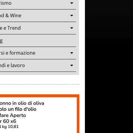
rismo
od & Wine
le e Trend
og
si e formazione
di e lavoro