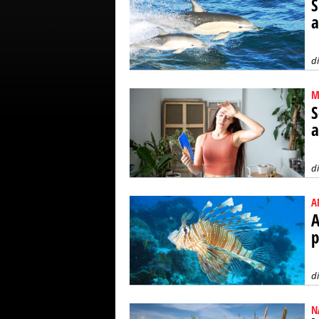
S
a
d
M
S
a
d
A
A
p
d
N