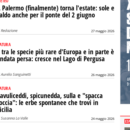
ETEO
 Palermo (finalmente) torna l'estate: sole e
aldo anche per il ponte del 2 giugno
i
Redazione
27 maggio 2026
ATURA
 tra le specie più rare d'Europa e in parte è
ndata persa: cresce nel Lago di Pergusa
i
Aurelio Sanguinetti
26 maggio 2026
ATURA
avuliceddi, spicunedda, sulla e "spacca
occia": le erbe spontanee che trovi in
icilia
i
Susanna La Valle
24 maggio 2026
ES