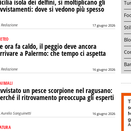
icilia isola dei delfini, si moltiplicano gli
Tu
vvistamenti: dove si vedono più spesso
Fo
i
Redazione
17 giugno 2026
Sti
ETEO
Bl
e ora fa caldo, il peggio deve ancora
rrivare a Palermo: che tempo ci aspetta
Cor
Ban
i
Redazione
16 giugno 2026
NIMALI
vvistato un pesce scorpione nel ragusano:
erché il ritrovamento preoccupa gli esperti
i
Aurelio Sanguinetti
16 giugno 2026
ATURA