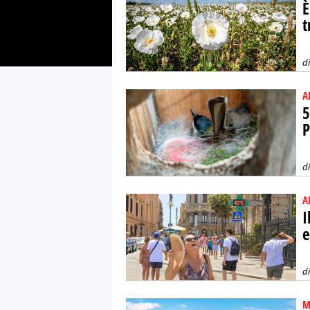
È
t
d
A
5
P
d
A
I
e
d
M