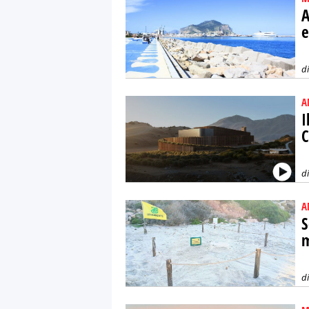
A
e
d
A
I
C
d
A
S
m
d