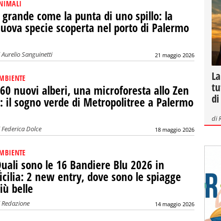
NIMALI
 grande come la punta di uno spillo: la
uova specie scoperta nel porto di Palermo
i
Aurelio Sanguinetti
21 maggio 2026
La
MBIENTE
tu
60 nuovi alberi, una microforesta allo Zen
di
: il sogno verde di Metropolitree a Palermo
di
i
Federica Dolce
18 maggio 2026
MBIENTE
uali sono le 16 Bandiere Blu 2026 in
icilia: 2 new entry, dove sono le spiagge
iù belle
i
Redazione
14 maggio 2026