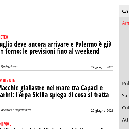
CA
Am
ETEO
uglio deve ancora arrivare e Palermo è già
n forno: le previsioni fino al weekend
i
Redazione
24 giugno 2026
MBIENTE
Pol
acchie giallastre nel mare tra Capaci e
arini: l'Arpa Sicilia spiega di cosa si tratta
San
Cul
i
Aurelio Sanguinetti
20 giugno 2026
Att
NIMALI