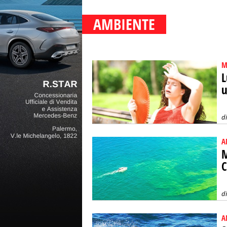
AMBIENTE
M
L
u
d
A
M
C
d
A