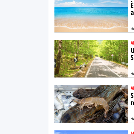
È
a
d
A
U
S
d
A
S
n
d
M