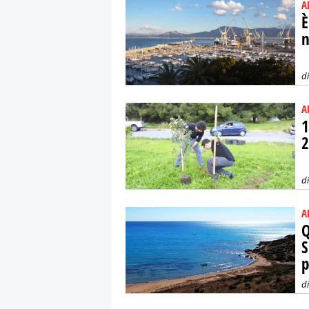
A
È
n
d
A
1
2
d
A
Q
S
p
d