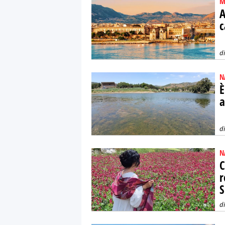
M
A
c
d
N
È
a
d
N
C
r
S
d