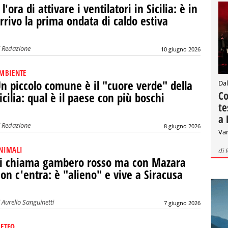
 l'ora di attivare i ventilatori in Sicilia: è in
rrivo la prima ondata di caldo estiva
i
Redazione
10 giugno 2026
MBIENTE
n piccolo comune è il "cuore verde" della
Dal
Co
icilia: qual è il paese con più boschi
te
a 
i
Redazione
8 giugno 2026
Var
NIMALI
di
i chiama gambero rosso ma con Mazara
on c'entra: è "alieno" e vive a Siracusa
i
Aurelio Sanguinetti
7 giugno 2026
ETEO