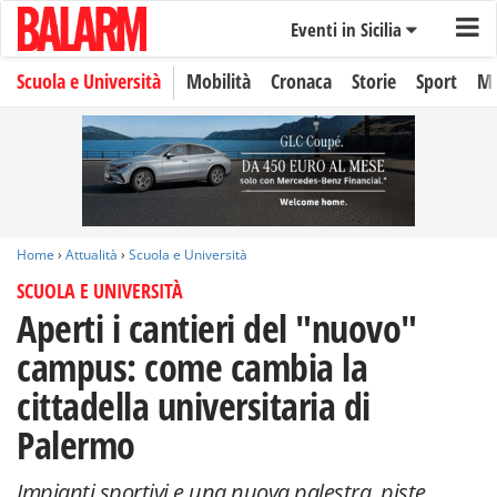
Eventi in Sicilia
Scuola e Università
Mobilità
Cronaca
Storie
Sport
Mo
Home
›
Attualità
›
Scuola e Università
SCUOLA E UNIVERSITÀ
Aperti i cantieri del "nuovo"
campus: come cambia la
cittadella universitaria di
Palermo
Impianti sportivi e una nuova palestra, piste