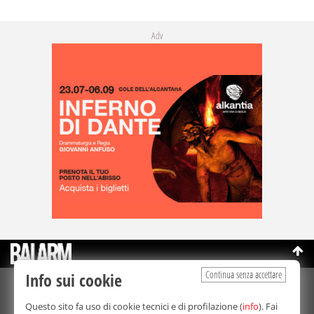
Adv
Continua senza accettare
Info sui cookie
©Copyright 2003-2026
Bmedia Srl
- P.IVA 07064240828
Questo sito fa uso di cookie tecnici e di profilazione (
info
). Fai
La riproduzione totale o parziale di tutti i contenuti, in qualunque