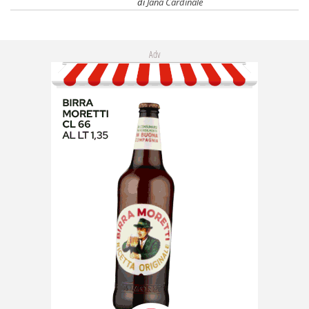
di
Jana Cardinale
Adv