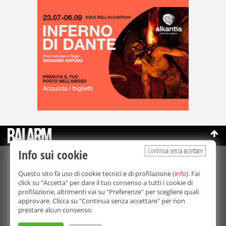
Continua senza accettare
Info sui cookie
©Copyright 2003-2026
Bmedia Srl
- P.IVA 07064240828
Questo sito fa uso di cookie tecnici e di profilazione (
info
). Fai
La riproduzione totale o parziale di tutti i contenuti, in qualunque
click su "Accetta" per dare il tuo consenso a tutti i cookie di
forma, su qualsiasi supporto è proibita.
profilazione, altrimenti vai su "Preferenze" per scegliere quali
Balarm.it è una testata giornalistica registrata. Autorizzazione del
approvare. Clicca su "Continua senza accettare" per non
Tribunale di Palermo n° 32 del 21/10/2003
prestare alcun consenso.
Direttore responsabile:
Fabio Ricotta
Privacy e Cookie Policy