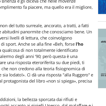
 Brienza e gli diceva che nelle movenze
omplimento fa piacere, ma quello era il migliore,
on del tutto surreale, ancorato, a tratti, a fatti
 e abitudini panormite che conosciamo bene. Un
versi livelli di lettura, che coinvolgono
o di sport. Anche se alla fine «Beh, forse
l’ho
a qualcosa di non totalmente identificato
 Palermo degli anni ’90; però questa è una
are una risposta eteroriferita su due piedi, ti
lli che non credono alla teoria fisiognomica di
ia lodato!». Ci dà una risposta "alla Ruggero" e
al protagonista del libro «non si spiega», precisa
izioni, la bellezza sporcata dai rifiuti e
mostri accanto ai gioielli Unesco, dal malaffare e i