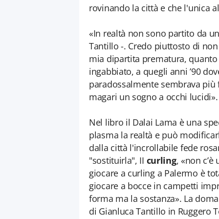
rovinando la città e che l'unica al
«In realtà non sono partito da un
Tantillo -. Credo piuttosto di n
mia dipartita prematura, quanto 
ingabbiato, a quegli anni ’90 dove
paradossalmente sembrava più fa
magari un sogno a occhi lucidi».
Nel libro il Dalai Lama è una sp
plasma la realtà e può modificar
dalla città l'incrollabile fede ro
"sostituirla", II
curling
, «non c’è
giocare a curling a Palermo è to
giocare a bocce in campetti impro
forma ma la sostanza». La doma
di Gianluca Tantillo in Ruggero To