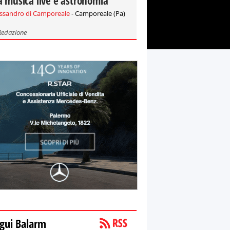
a musica live e astronomia
essandro di Camporeale
- Camporeale (Pa)
Redazione
gui Balarm