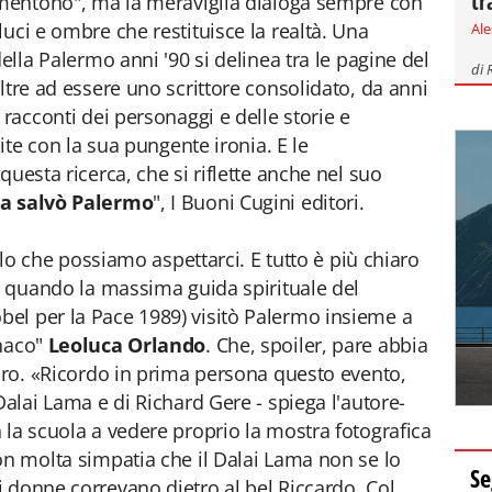
tr
i mentono", ma la meraviglia dialoga sempre con
uci e ombre che restituisce la realtà. Una
Al
ella Palermo anni '90 si delinea tra le pagine del
di
oltre ad essere uno scrittore consolidato, da anni
 racconti dei personaggi e delle storie e
dite con la sua pungente ironia. E le
questa ricerca, che si riflette anche nel suo
a salvò Palermo
", I Buoni Cugini editori.
ello che possiamo aspettarci. E tutto è più chiaro
di quando la massima guida spirituale del
el per la Pace 1989) visitò Palermo insieme a
nnaco"
Leoluca Orlando
. Che, spoiler, pare abbia
ibro. «Ricordo in prima persona questo evento,
Dalai Lama e di Richard Gere - spiega l'autore-
 la scuola a vedere proprio la mostra fotografica
on molta simpatia che il Dalai Lama non se lo
Se
 donne correvano dietro al bel Riccardo. Col