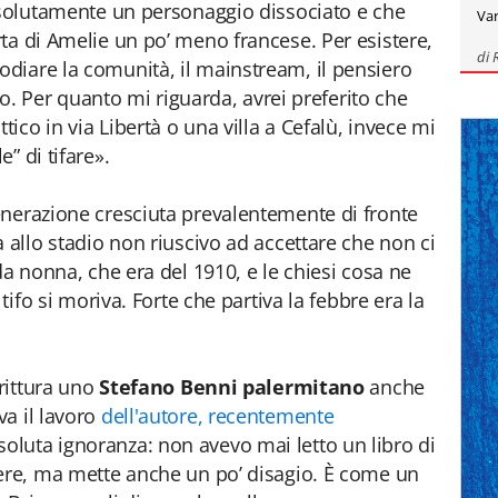
ssolutamente un personaggio dissociato e che
Var
ta di Amelie un po’ meno francese. Per esistere,
di
diare la comunità, il mainstream, il pensiero
cio. Per quanto mi riguarda, avrei preferito che
tico in via Libertà o una villa a Cefalù, invece mi
” di tifare».
enerazione cresciuta prevalentemente di fronte
 allo stadio non riuscivo ad accettare che non ci
da nonna, che era del 1910, e le chiesi cosa ne
 tifo si moriva. Forte che partiva la febbre era la
crittura uno
Stefano Benni palermitano
anche
a il lavoro
dell'autore, recentemente
oluta ignoranza: non avevo mai letto un libro di
cere, ma mette anche un po’ disagio. È come un