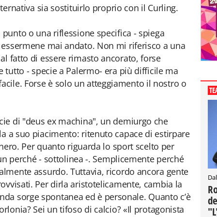
ternativa sia sostituirlo proprio con il Curling.
 punto o una riflessione specifica - spiega
on essermene mai andato. Non mi riferisco a una
al fatto di essere rimasto ancorato, forse
 tutto - specie a Palermo- era più difficile ma
cile. Forse è solo un atteggiamento il nostro o
TE
ecie di "deus ex machina", un demiurgo che
la a suo piacimento: ritenuto capace di estirpare
sanero. Per quanto riguarda lo sport scelto per
 un perché - sottolinea -. Semplicemente perché
talmente assurdo. Tuttavia, ricordo ancora gente
Dal
vvisati. Per dirla aristotelicamente, cambia la
Ro
nda sorge spontanea ed è personale. Quanto c’è
de
rlonia? Sei un tifoso di calcio? «Il protagonista
"L