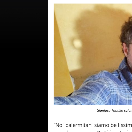
Gianluca Tantillo col 
“Noi palermitani siamo bellissimi