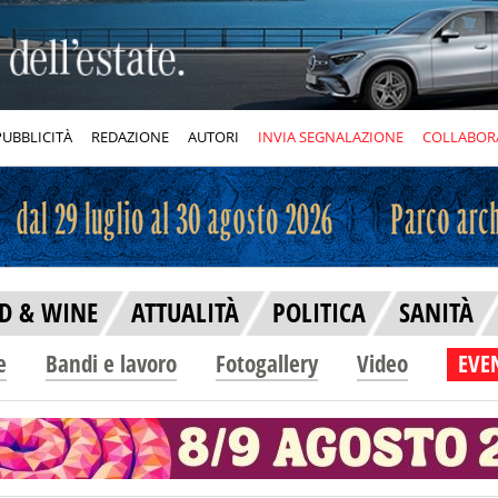
PUBBLICITÀ
REDAZIONE
AUTORI
INVIA SEGNALAZIONE
COLLABOR
D & WINE
ATTUALITÀ
POLITICA
SANITÀ
e
Bandi e lavoro
Fotogallery
Video
EVEN