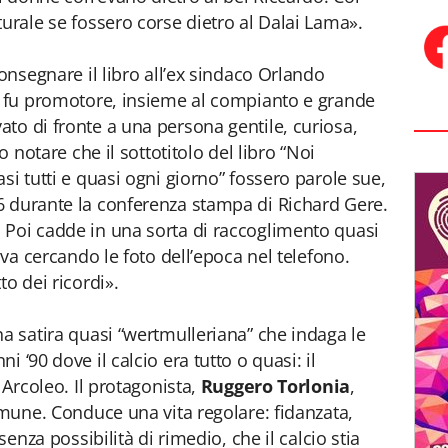
urale se fossero corse dietro al Dalai Lama».
consegnare il libro all’ex sindaco Orlando
ne fu promotore, insieme al compianto e grande
vato di fronte a una persona gentile, curiosa,
o notare che il sottotitolo del libro “Noi
si tutti e quasi ogni giorno” fossero parole sue,
6 durante la conferenza stampa di Richard Gere.
 Poi cadde in una sorta di raccoglimento quasi
ava cercando le foto dell’epoca nel telefono.
to dei ricordi».
na satira quasi “wertmulleriana” che indaga le
 ‘90 dove il calcio era tutto o quasi: il
 Arcoleo. Il protagonista,
Ruggero Torlonia
,
omune. Conduce una vita regolare: fidanzata,
senza possibilità di rimedio, che il calcio stia