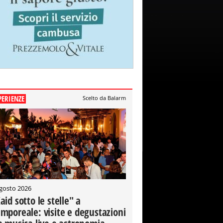
PERIENZE
Scelto da Balarm
gosto 2026
aid sotto le stelle" a
mporeale: visite e degustazioni