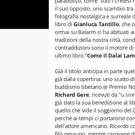
paradosso, come "tutti i cretes
il suo opposto, uno scambio tra l
fotografia nostalgica e surreale d
libro di
Gianluca Tantillo
, che 
ormai su Balarm ci ha abituati ai
tradizioni della nostra città, con
contraddizioni sono il motore di 
ultimo libro "
Come il Dalai Lam
Già il titolo anticipa in parte qu
già dalla copertina: uno scatto 
buddismo tibetano (e Premio Nob
Richard Gere
, ricevuti da "u si
già dato la sua benedizione al l
quello che vide il soggiorno del 
perché ai tempi ci portarono con
dell’attore americano. Ricordo c
filò nessuno, mentre carovane di