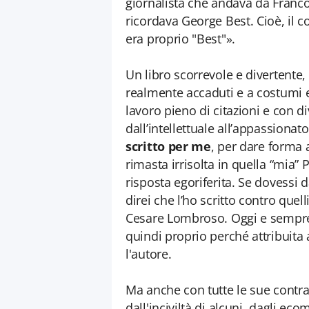
giornalista che andava da Franco
ricordava George Best. Cioè, il c
era proprio "Best"».
Un libro scorrevole e divertente, n
realmente accaduti e a costumi
lavoro pieno di citazioni e con di
dall’intellettuale all’appassionat
scritto per me
, per dare forma 
rimasta irrisolta in quella “mia”
risposta egoriferita. Se dovessi d
direi che l’ho scritto contro que
Cesare Lombroso. Oggi e sempre s
quindi proprio perché attribuita 
l'autore.
Ma anche con tutte le sue contradd
dall'inciviltà di alcuni, dagli eco