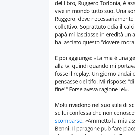
del libro, Ruggero Torlonia, è a
vive in mondo tutto suo. Una sor
Ruggero, deve necessariamente o
collettivo. Soprattuto odia il cal
papà mi lasciasse in eredità un at
ha lasciato questo “dovere morale
E poi aggiunge: «La mia è una g
alla tv, quindi quando mi portava
fosse il replay. Un giorno andai 
pensasse del tifo. Mi rispose: "di
fine!" Forse aveva ragione lei».
Molti rivedono nel suo stile di s
se lui confessa che non conoscev
scomparso
. «Ammetto la mia ass
Benni. Il paragone può fare pia