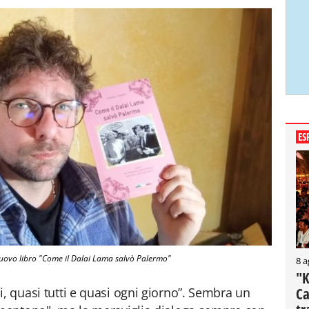
ES
nuovo libro "Come il Dalai Lama salvò Palermo"
8 a
"K
Ca
, quasi tutti e quasi ogni giorno”. Sembra un