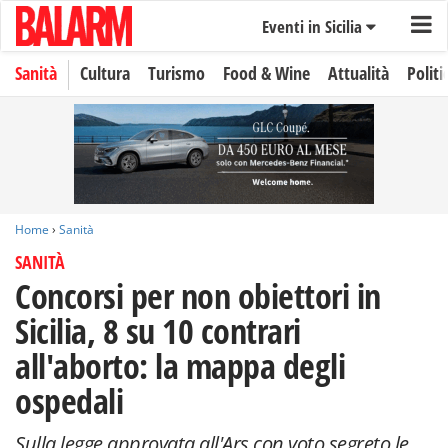
Eventi in Sicilia
Sanità
Cultura
Turismo
Food & Wine
Attualità
Politi
Home
›
Sanità
SANITÀ
Concorsi per non obiettori in
Sicilia, 8 su 10 contrari
all'aborto: la mappa degli
ospedali
Sulla legge approvata all'Ars con voto segreto le