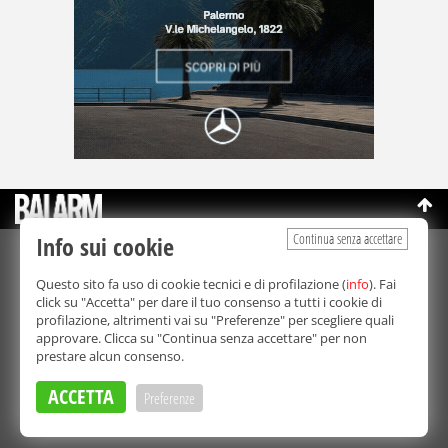
Continua senza accettare
Info sui cookie
©Copyright 2003-2026
Bmedia Srl
- P.IVA 07064240828
Questo sito fa uso di cookie tecnici e di profilazione (
info
). Fai
La riproduzione totale o parziale di tutti i contenuti, in qualunque
click su "Accetta" per dare il tuo consenso a tutti i cookie di
forma, su qualsiasi supporto è proibita.
profilazione, altrimenti vai su "Preferenze" per scegliere quali
Balarm.it è una testata giornalistica registrata. Autorizzazione del
approvare. Clicca su "Continua senza accettare" per non
Tribunale di Palermo n° 32 del 21/10/2003
prestare alcun consenso.
Direttore responsabile:
Fabio Ricotta
Privacy e Cookie Policy
ACCETTA
Preferenze