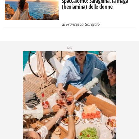
Spaccaforno: Saraghina, la maga
(beniamina) delle donne
di
Francesca Garofalo
Adv