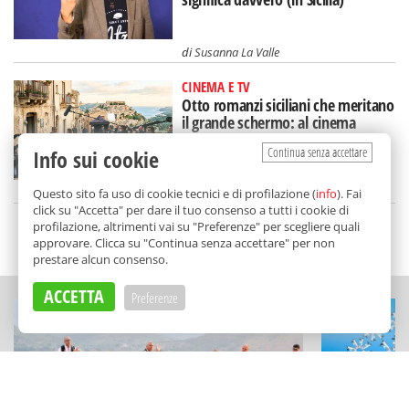
di
Susanna La Valle
CINEMA E TV
Otto romanzi siciliani che meritano
il grande schermo: al cinema
un'Isola diversa
Continua senza accettare
Info sui cookie
di
Tancredi Bua
Questo sito fa uso di cookie tecnici e di profilazione (
info
). Fai
click su "Accetta" per dare il tuo consenso a tutti i cookie di
profilazione, altrimenti vai su "Preferenze" per scegliere quali
SCELTO DA BALARM
approvare. Clicca su "Continua senza accettare" per non
prestare alcun consenso.
ACCETTA
Preferenze