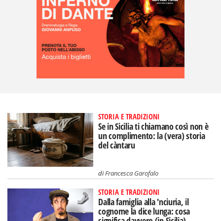
STORIA E TRADIZIONI
Se in Sicilia ti chiamano così non è
un complimento: la (vera) storia
del càntaru
di
Francesca Garofalo
STORIA E TRADIZIONI
Dalla famiglia alla 'nciuria, il
cognome la dice lunga: cosa
significa davvero (in Sicilia)