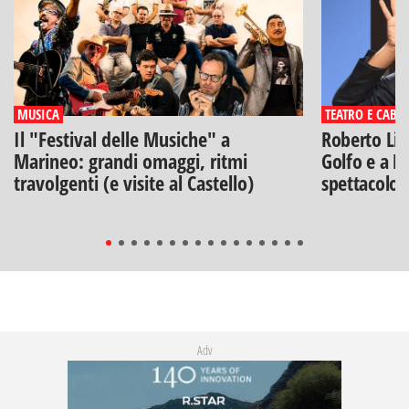
MUSICA
TEATRO E CABA
Il "Festival delle Musiche" a
Roberto Lip
Marineo: grandi omaggi, ritmi
Golfo e a Po
travolgenti (e visite al Castello)
spettacolo"
Adv