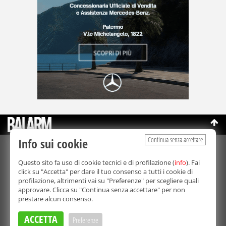
Continua senza accettare
Info sui cookie
©Copyright 2003-2026
Bmedia Srl
- P.IVA 07064240828
Questo sito fa uso di cookie tecnici e di profilazione (
info
). Fai
La riproduzione totale o parziale di tutti i contenuti, in qualunque
click su "Accetta" per dare il tuo consenso a tutti i cookie di
forma, su qualsiasi supporto è proibita.
profilazione, altrimenti vai su "Preferenze" per scegliere quali
Balarm.it è una testata giornalistica registrata. Autorizzazione del
approvare. Clicca su "Continua senza accettare" per non
Tribunale di Palermo n° 32 del 21/10/2003
prestare alcun consenso.
Direttore responsabile:
Fabio Ricotta
Privacy e Cookie Policy
ACCETTA
Preferenze