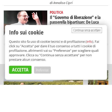
di
Annalisa Ciprì
POLITICA
Il "Governo di liberazione" e la
passerella bipartisan: De Luca
alletta destra e sinistra
Continua senza accettare
Info sui cookie
di
Annalisa Ciprì
Questo sito fa uso di cookie tecnici e di profilazione (
info
). Fai
click su "Accetta" per dare il tuo consenso a tutti i cookie di
profilazione, altrimenti vai su "Preferenze" per scegliere quali
SCELTO DA BALARM
approvare. Clicca su "Continua senza accettare" per non
prestare alcun consenso.
ACCETTA
Preferenze
ECCELLENZE
ESPERIENZE