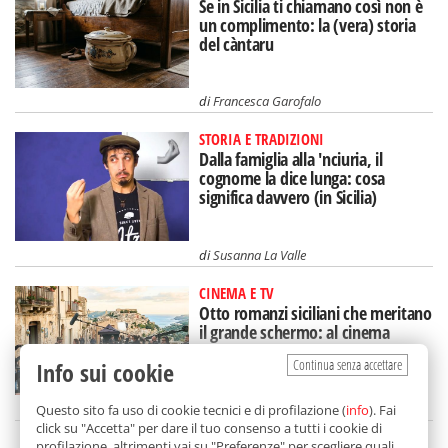
Se in Sicilia ti chiamano così non è
un complimento: la (vera) storia
del càntaru
di
Francesca Garofalo
STORIA E TRADIZIONI
Dalla famiglia alla 'nciuria, il
cognome la dice lunga: cosa
significa davvero (in Sicilia)
di
Susanna La Valle
CINEMA E TV
Otto romanzi siciliani che meritano
il grande schermo: al cinema
un'Isola diversa
Continua senza accettare
Info sui cookie
di
Tancredi Bua
Questo sito fa uso di cookie tecnici e di profilazione (
info
). Fai
click su "Accetta" per dare il tuo consenso a tutti i cookie di
profilazione, altrimenti vai su "Preferenze" per scegliere quali