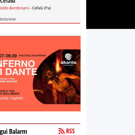
 Cefalù
stello Bordonaro
- Cefalù (Pa)
Redazione
gui Balarm