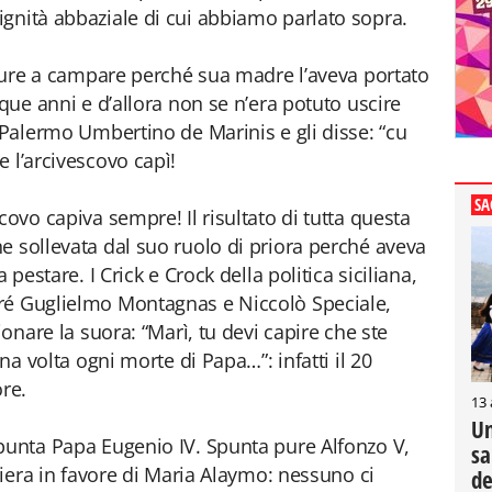
gnità abbaziale di cui abbiamo parlato sopra.
o pure a campare perché sua madre l’aveva portato
nque anni e d’allora non se n’era potuto uscire
 Palermo Umbertino de Marinis e gli disse: “cu
 l’arcivescovo capì!
SA
covo capiva sempre! Il risultato di tutta questa
e sollevata dal suo ruolo di priora perché aveva
 pestare. I Crick e Crock della politica siciliana,
ré Guglielmo Montagnas e Niccolò Speciale,
ionare la suora: “Marì, tu devi capire che ste
una volta ogni morte di Papa…”: infatti il 20
re.
13
Un
punta Papa Eugenio IV. Spunta pure Alfonzo V,
sa
chiera in favore di Maria Alaymo: nessuno ci
de