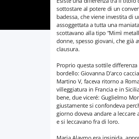
Esiste una differenza tra il titolo
sottostare al potere di un conve
badessa, che viene investita di 
assoggettata a tutta una maniata 
scottavano alla tipo “Mimì metall
donne, spesso giovani, che già a
clausura.
Proprio questa sottile differenza 
bordello: Giovanna D’arco cacciava
Martino V, faceva ritorno a Rom
villeggiatura in Francia e in Sicil
bene, due viceré: Guglielmo Mon
giustamente si confondeva perch
giorno doveva andare a leccare al
e si leccavano fra di loro.
Maria Alaymo era insipida, app