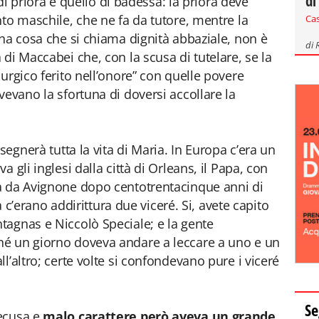
di
 di priora e quello di badessa: la priora deve
nto maschile, che ne fa da tutore, mentre la
Ca
una cosa che si chiama dignità abbaziale, non è
di
di Maccabei che, con la scusa di tutelare, se la
urgico ferito nell’onore” con quelle povere
vevano la sfortuna di doversi accollare la
segnerà tutta la vita di Maria. In Europa c’era un
 gli inglesi dalla città di Orleans, il Papa, con
a da Avignone dopo centotrentacinque anni di
ia c’erano addirittura due viceré. Si, avete capito
tagnas e Niccolò Speciale; e la gente
é un giorno doveva andare a leccare a uno e un
l’altro; certe volte si confondevano pure i viceré
Se
recusa e
malo carattere però aveva un grande