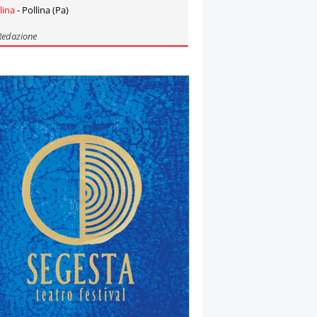
lina
- Pollina (Pa)
Redazione