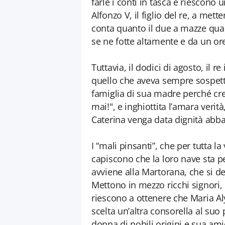
farle i conti in tasca e riescono u
Alfonzo V, il figlio del re, a met
conta quanto il due a mazze quan
se ne fotte altamente e da un orec
Tuttavia, il dodici di agosto, il 
quello che aveva sempre sospetta
famiglia di sua madre perché cret
mai!", e inghiottita l’amara verità
Caterina venga data dignità abbaz
I “mali pinsanti”, che per tutta l
capiscono che la loro nave sta 
avviene alla Martorana, che si d
Mettono in mezzo ricchi signori, p
riescono a ottenere che Maria
scelta un’altra consorella al suo 
donna di nobili origini e sua ami