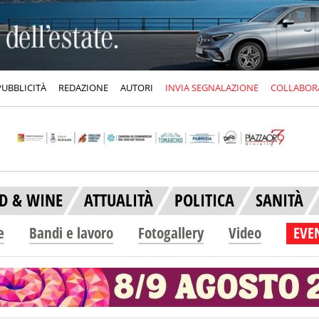
PUBBLICITÀ
REDAZIONE
AUTORI
INVIA SEGNALAZIONE
COLLABOR
D & WINE
ATTUALITÀ
POLITICA
SANITÀ
e
Bandi e lavoro
Fotogallery
Video
EVEN