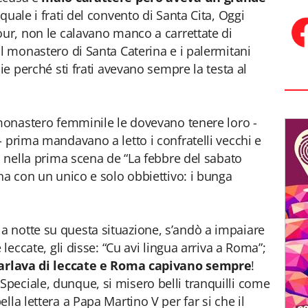
quale i frati del convento di Santa Cita, Oggi
our, non le calavano manco a carrettate di
ul monastero di Santa Caterina e i palermitani
ie perché sti frati avevano sempre la testa al
 monastero femminile le dovevano tenere loro -
- prima mandavano a letto i confratelli vecchi e
a nella prima scena de “La febbre del sabato
na con un unico e solo obbiettivo: i bunga
 notte su questa situazione, s’andò a impaiare
 leccate, gli disse: “Cu avi lingua arriva a Roma”;
arlava di leccate e Roma capivano sempre
!
peciale, dunque, si misero belli tranquilli come
lla lettera a Papa Martino V per far si che il