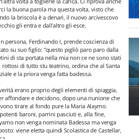
n’altra volta a toglierle la carica. Ci riprova anche
terci la buona parola ma questa volta, visto che
do la briscola è a denari, il nuovo arcivescovo
chio gli entra e dall’altro gli esce.
re in persona, Ferdinando I, prende coscienza di
to su suo figlio: “questo pigliò paro paro dalla
ini di sta portata nella mia non ce ne sono stati
, rottosi di tutto stu teatrino, ordina che al Santa
iale e la priora venga fatta badessa.
a verità erano proprio degli elementi di spiaggia,
per affondare e decidono, dopo una riunione che
evono tirare al fondo pure la Maria Alaymo.
otenti baroni, parrini pasciuti e, alla fine,
 Alyamo non venga nominata Badessa ma venga
posto: viene eletta quindi Scolastica de Castellar,
ca.