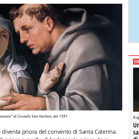
ES
monaca" di Cornelis Van Harlem, del 1591
9 a
Un
sa
 diventa priora del convento di Santa Caterina.