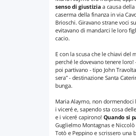
senso di giustizia
a causa della 
caserma della finanza in via Cav
Brioschi. Giravano strane voci s
evitavano di mandarci le loro figl
cacio.
E con la scusa che le chiavi del
perché le dovevano tenere loro! 
poi partivano - tipo John Travolt
sera” - destinazione Santa Cateri
bunga.
Maria Alaymo, non dormendoci la
i viceré e, sapendo sta cosa delle
e i viceré capirono!
Quando si p
Guglielmo Montagnas e Niccolò S
Totò e Peppino e scrissero una be