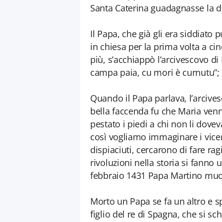
Santa Caterina guadagnasse la di
Il Papa, che già gli era siddiat
in chiesa per la prima volta a ci
più, s’acchiappò l’arcivescovo di
campa paia, cu mori è curnutu”; e
Quando il Papa parlava, l’arcives
bella faccenda fu che Maria venn
pestato i piedi a chi non li doveva
così vogliamo immaginare i vice
dispiaciuti, cercarono di fare rag
rivoluzioni nella storia si fanno 
febbraio 1431 Papa Martino muo
Morto un Papa se fa un altro e s
figlio del re di Spagna, che si s