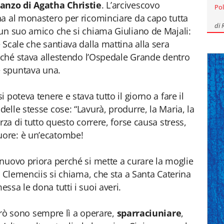
anzo di Agatha Christie
. L’arcivescovo
Pol
na al monastero per ricominciare da capo tutta
di
un suo amico che si chiama Giuliano de Majali:
Scale che santiava dalla mattina alla sera
erché stava allestendo l’Ospedale Grande dentro
e spuntava una.
poteva tenere e stava tutto il giorno a fare il
elle stesse cose: “Lavurà, produrre, la Maria, la
rza di tutto questo correre, forse causa stress,
ore: è un’ecatombe!
nuovo priora perché si mette a curare la moglie
l Clemenciis si chiama, che sta a Santa Caterina
ssa le dona tutti i suoi averi.
però sono sempre lì a operare,
sparraciuniare
,